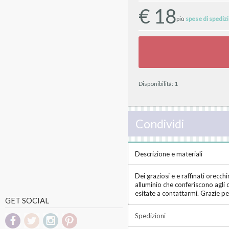
€
18
più
spese di spediz
Disponibilità:
1
Condividi
Descrizione e materiali
Dei graziosi e e raffinati orecch
alluminio che conferiscono agli 
esitate a contattarmi. Grazie p
GET SOCIAL
Spedizioni