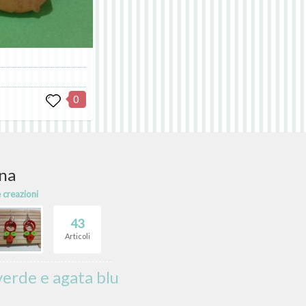
0
una
e creazioni
43
Articoli
verde e agata blu