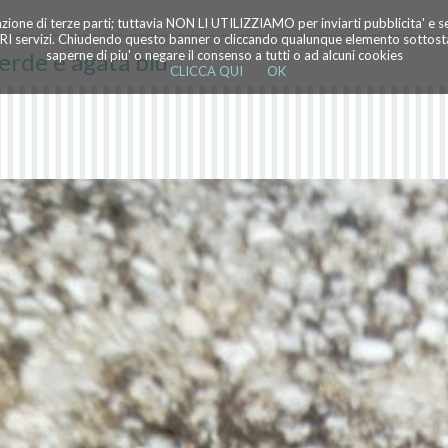
azione di terze parti; tuttavia NON LI UTILIZZIAMO per inviarti pubblicita' e 
TRI servizi. Chiudendo questo banner o cliccando qualunque elemento sottostan
erde e agata blu
saperne di piu' o negare il consenso a tutti o ad alcuni cookies
CLICCA QUI
OK