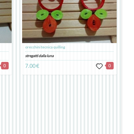
orecchini tecnica quilling
stregatti dalla luna
0
7.00 €
0