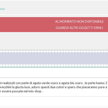
ione
AL MOMENTO NON DISPONIBILE
GUARDA ALTRI OGGETTI SIMILI
ini realizzati con perle di agata verde scuro e agata blu scuro , le perle hanno 2
orecchini la giusta luce ,adoro questi due colori e spero che piaceranno pure a 
er essere passate nel mio shop .