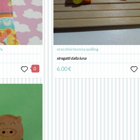
fa
orecchini tecnica quilling
stregatti dalla luna
0
6.00 €