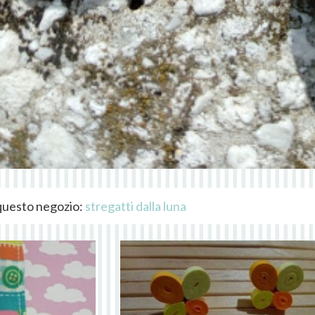
i questo negozio:
stregatti dalla luna