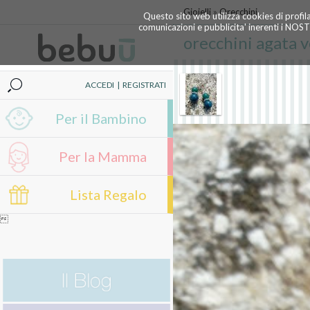
Gioielli
»
Orecchini
Questo sito web utilizza cookies di profil
comunicazioni e pubblicita' inerenti i NOS
orecchini agata v
ACCEDI
|
REGISTRATI
Per il Bambino
Per la Mamma
Lista Regalo
