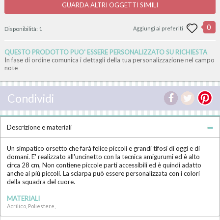
GUARDA ALTRI OGGETTI SIMILI
0
Disponibilità:
1
Aggiungi ai preferiti
QUESTO PRODOTTO PUO' ESSERE PERSONALIZZATO SU RICHIESTA
In fase di ordine comunica i dettagli della tua personalizzazione nel campo
note
Condividi
Descrizione e materiali
Un simpatico orsetto che farà felice piccoli e grandi tifosi di oggi e di
domani. E' realizzato all'uncinetto con la tecnica amigurumi ed è alto
circa 28 cm, Non contiene piccole parti accessibili ed è quindi adatto
anche ai più piccoli. La sciarpa può essere personalizzata con i colori
della squadra del cuore.
MATERIALI
Acrilico, Poliestere,