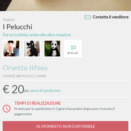
Contatta il venditore
Negozio
I Pelucchi
Dai un'occhiata anche alle altre creazioni
10
Articoli
Orsetto tifoso
CODICE ARTICOLO | 16409
€
20
più
spese di spedizione
TEMPI DI REALIZZAZIONE
Pronto per la spedizione 3-5 giorni lavorativi dopo aver ricevuto il
pagamento
AL MOMENTO NON DISPONIBILE