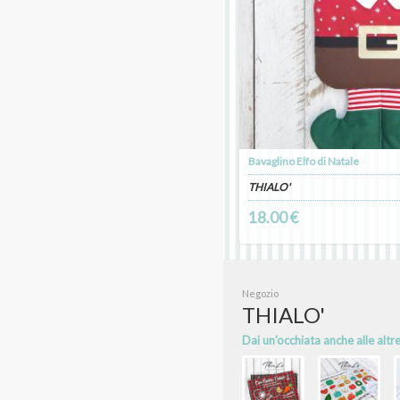
Bavaglino Elfo di Natale
THIALO'
18.00 €
Negozio
THIALO'
Dai un'occhiata anche alle altr