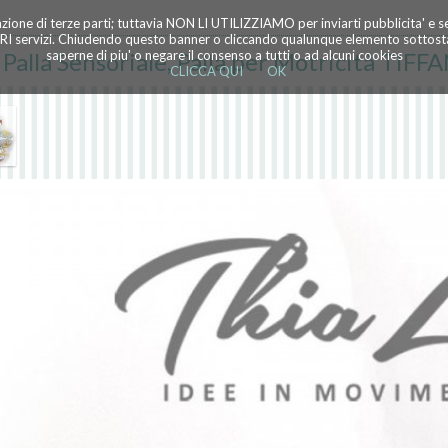
azione di terze parti; tuttavia NON LI UTILIZZIAMO per inviarti pubblicita' e 
TRI servizi. Chiudendo questo banner o cliccando qualunque elemento sottostan
 Palla Sensoriale, Palla per Motricità TI
saperne di piu' o negare il consenso a tutti o ad alcuni cookies
CLICCA QUI
OK