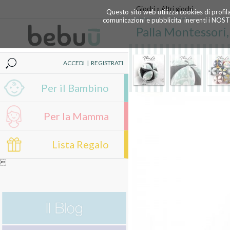
Giochi
»
Altri giochi
Questo sito web utilizza cookies di profil
comunicazioni e pubblicita' inerenti i NOS
Palla Montessori,
ACCEDI
|
REGISTRATI
Per il Bambino
Per la Mamma
Lista Regalo
