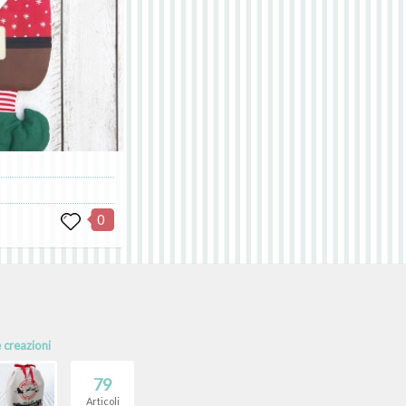
0
e creazioni
79
Articoli