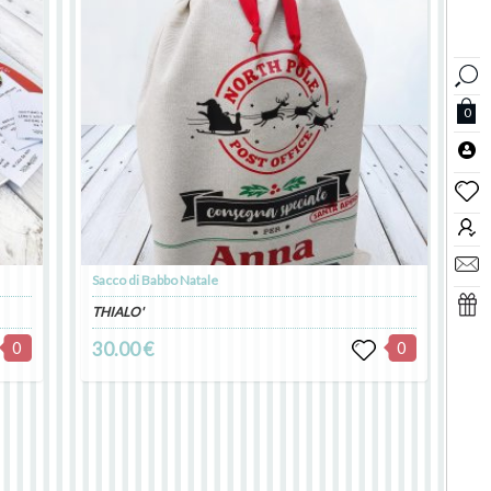
0
Sacco di Babbo Natale
THIALO'
0
30.00 €
0