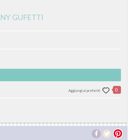
FFANY GUFETTI
0
Aggiungi ai preferiti