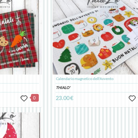
Calendario magnetico dell'Avvento
THIALO'
0
23.00 €