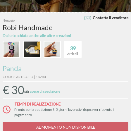
Contatta il venditore
Negozio
Robi Handmade
Dai un'occhiata anche alle altre creazioni
39
Articoli
Panda
CODICE ARTICOLO | 18284
€
30
più
spese di spedizione
TEMPI DI REALIZZAZIONE
Pronto per la spedizione 3-5 giorni lavorativi dopo aver ricevuto il
pagamento
AL MOMENTO NON DISPONIBILE