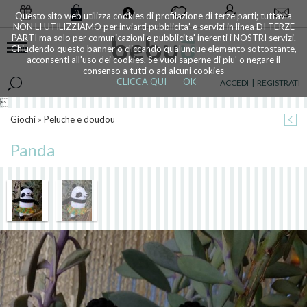
0
Questo sito web utilizza cookies di profilazione di terze parti; tuttavia
NON LI UTILIZZIAMO per inviarti pubblicita' e servizi in linea DI TERZE
PARTI ma solo per comunicazioni e pubblicita' inerenti i NOSTRI servizi.
Chiudendo questo banner o cliccando qualunque elemento sottostante,
acconsenti all'uso dei cookies. Se vuoi saperne di piu' o negare il
consenso a tutti o ad alcuni cookies
CLICCA QUI
OK
ACCEDI
|
REGISTRATI

Giochi
»
Peluche e doudou
Panda