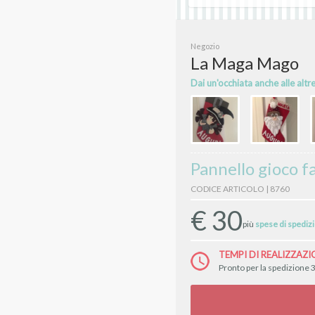
Negozio
La Maga Mago
Dai un'occhiata anche alle altr
Pannello gioco f
CODICE ARTICOLO | 8760
€
30
più
spese di spediz
TEMPI DI REALIZZAZI
Pronto per la spedizione 3