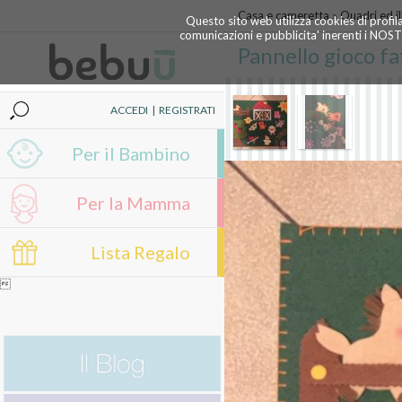
Casa e cameretta
»
Quadri ed il
Questo sito web utilizza cookies di profil
comunicazioni e pubblicita' inerenti i NOS
Pannello gioco f
ACCEDI
|
REGISTRATI
Per il Bambino
Per la Mamma
Lista Regalo
