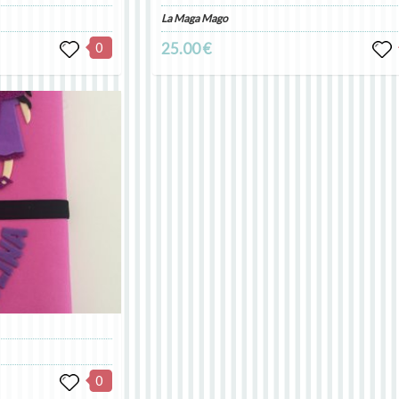
La Maga Mago
0
25.00 €
0