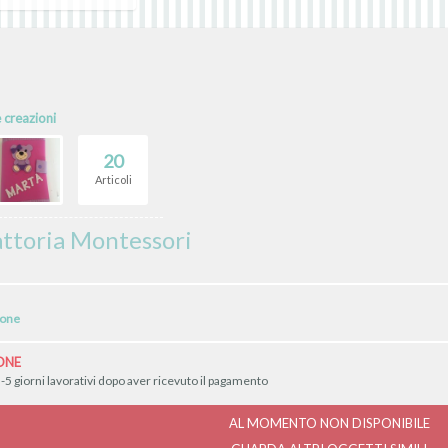
e creazioni
20
Articoli
attoria Montessori
ione
ONE
-5 giorni lavorativi dopo aver ricevuto il pagamento
AL MOMENTO NON DISPONIBILE