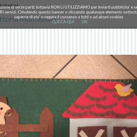
lustrazioni
azione di terze parti; tuttavia NON LI UTILIZZIAMO per inviarti pubblicita' e 
TRI servizi. Chiudendo questo banner o cliccando qualunque elemento sottostan
attoria Montessori
saperne di piu' o negare il consenso a tutti o ad alcuni cookies
CLICCA QUI
OK