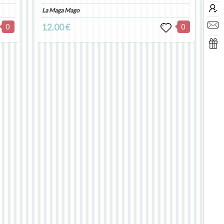
La Maga Mago
0
12.00 €
0