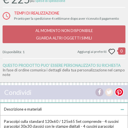
più
spese di spedizione
TEMPI DI REALIZZAZIONE
Pronto per la spedizione 4 settimane dopo aver ricevuto il pagamento
AL MOMENTO NON DISPONIBILE
GUARDA ALTRI OGGETTI SIMILI
0
Disponibilità:
1
Aggiungi ai preferiti
QUESTO PRODOTTO PUO' ESSERE PERSONALIZZATO SU RICHIESTA
In fase di ordine comunica i dettagli della tua personalizzazione nel campo
note
Condividi
Descrizione e materiali
Paracolpi culla standard 120x60 / 125x65 Set comprende - 4 cuscini
paracolpi 30x30 classici con le stampe digitali - 4 cuscini paracolpi