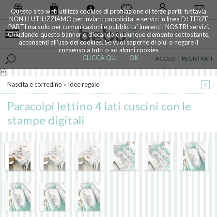
0
Questo sito web utilizza cookies di profilazione di terze parti; tuttavia
NON LI UTILIZZIAMO per inviarti pubblicita' e servizi in linea DI TERZE
PARTI ma solo per comunicazioni e pubblicita' inerenti i NOSTRI servizi.
Chiudendo questo banner o cliccando qualunque elemento sottostante,
acconsenti all'uso dei cookies. Se vuoi saperne di piu' o negare il
consenso a tutti o ad alcuni cookies
CLICCA QUI
OK
ACCEDI
|
REGISTRATI

Nascita e corredino
»
Idee regalo
Paracolpi lettino 4 lati cuscini con le
stampe digitali