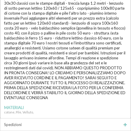
30x30 classici con le stampe digitali - treccia lunga 1.2 metri - lenzuolo
di sotto pervun lettino 120x60 / 125x65 - copripiumino 100x80 parte
di cotone con la stampa digitale e pile l'altro lato - piumino interno
invernale Puoi aggiungere altri elementi per un prezzo extra (calcolo
fatto per un lettino 120x60 standard) - lenzuolo di sopra 100x160
costa 20 euro - velo baldacchino semplice (gonellina in tessuto e fiocco)
costo 40, con il pizzo o palline in pile costo 50 euro - struttura /asta
baldacchino in ferro 15 euro - riduttore lettino classico 60 euro, con la
stampa digitale 70 euro I nostri tessuti e l'imbottitura sono certificati,
anallergici e resistenti. Usiamo cotone sateen di qualità premium per
creare prodotti di qualità, resistenti e sicuri per bambini. Istruzioni per il
lavaggio arrivano insieme all'ordine. Tempi di reazione e spedizione
circa 30 giorni (può variare in base alla grandezza del set e le
restringimenti dati dal covid). NON ABBIAMO QUESTO PRODOTTO
IN PRONTA CONSEGNA! LO CREIAMO E PERSONALIZZIAMO DOPO
AVER RICEVUTO L'ORDINE E IL PAGAMENTO! SARAI SEGUITO E
AGGIORNATO DURANTE TUTTO IL PROCESSO DI REALIZZAZIONE.
PRIMA DELLA SPEDIZIONE RICEVERAI LA FOTO PER LA CONFERMA
DELL'ORDINE E VERRÀ STABILITO IL GIORNO DELLA SPEDIZIONE ED
EVENTUALE CONSEGNA
MATERIALI
cotone, Pile, Velluto,
Spedizioni