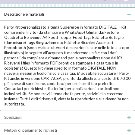
Descrizione e materiali
Party Kit personalizzato a tema Supereroe in formato DIGITALE. Il Kit
comprende: Invito (da stampare e WhatsApp) Ghirlanda/Festone
Quadretto Benvenuti A4 Food Topper Food Tags Etichette Bottiglie
(due misure) Tags Ringraziamento Etichette Bicchieri Accessori
Photobooth (sono escluse ulteriori decorazioni usate nelle foto a scopo
illustrativo) In seguito all'acquisto ti manderemo un file con i dati
personali da compilare e rimandarci per la personalizzazione del Kit.
Riceverai i files in formato PDF pronti da stampare a casa tua o in
copisteria! Questo kit viene spedito in formato DIGITALE, NON
riceverai nessun articolo fisico a casa tua. E' possibile acquistare il Party
Kit anche in versione CARTACEA, pronto da allestire, al costo di € 70,00
più spese di spedizione, contattaci per ordinare il tuo preferito.
Contattaci per richieste di ulteriori personalizzazioni o articoli non
inclusi nel Kit. Se non trovi il tema che fa per te, scrivici e lo creeremo
insieme! Tutti i diritti riservati, vietata la riproduzione e la rivendita non
autorizzata.
Spedizioni
Metodi di pagamento richiesti