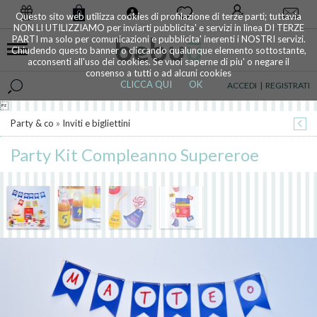
0
Questo sito web utilizza cookies di profilazione di terze parti; tuttavia
NON LI UTILIZZIAMO per inviarti pubblicita' e servizi in linea DI TERZE
PARTI ma solo per comunicazioni e pubblicita' inerenti i NOSTRI servizi.
Chiudendo questo banner o cliccando qualunque elemento sottostante,
acconsenti all'uso dei cookies. Se vuoi saperne di piu' o negare il
consenso a tutti o ad alcuni cookies
CLICCA QUI
OK
ACCEDI
|
REGISTRATI

Party & co
»
Inviti e bigliettini
Party Kit Compleanno Supereroe