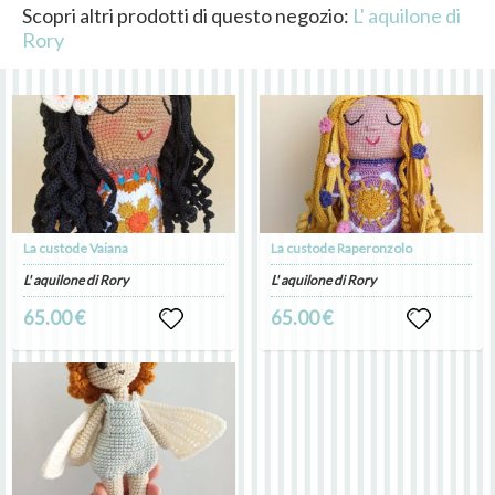
Scopri altri prodotti di questo negozio:
L' aquilone di
Rory
La custode Vaiana
La custode Raperonzolo
L' aquilone di Rory
L' aquilone di Rory
65.00 €
65.00 €