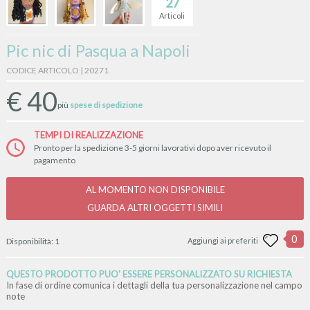
27
Articoli
Pic nic di Pasqua a Napoli
CODICE ARTICOLO | 20271
€
40
più
spese di spedizione
TEMPI DI REALIZZAZIONE
Pronto per la spedizione 3-5 giorni lavorativi dopo aver ricevuto il
pagamento
AL MOMENTO NON DISPONIBILE
GUARDA ALTRI OGGETTI SIMILI
0
Disponibilità:
1
Aggiungi ai preferiti
QUESTO PRODOTTO PUO' ESSERE PERSONALIZZATO SU RICHIESTA
In fase di ordine comunica i dettagli della tua personalizzazione nel campo
note