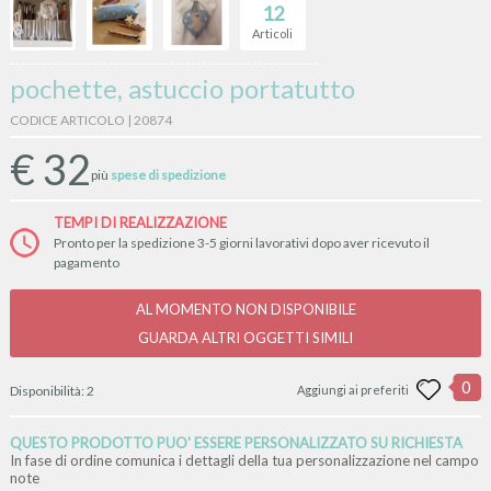
12
Articoli
pochette, astuccio portatutto
CODICE ARTICOLO | 20874
€
32
più
spese di spedizione
TEMPI DI REALIZZAZIONE
Pronto per la spedizione 3-5 giorni lavorativi dopo aver ricevuto il
pagamento
AL MOMENTO NON DISPONIBILE
GUARDA ALTRI OGGETTI SIMILI
0
Disponibilità:
2
Aggiungi ai preferiti
QUESTO PRODOTTO PUO' ESSERE PERSONALIZZATO SU RICHIESTA
In fase di ordine comunica i dettagli della tua personalizzazione nel campo
note