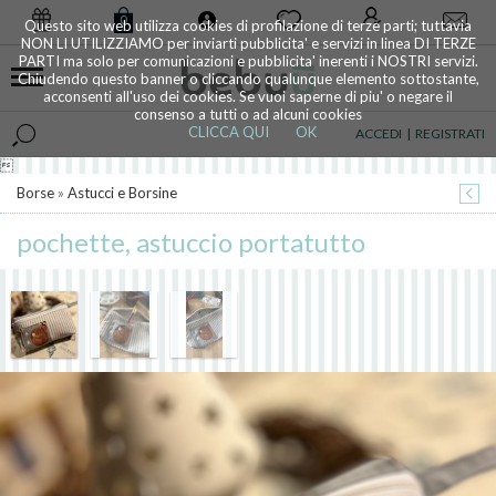
0
Questo sito web utilizza cookies di profilazione di terze parti; tuttavia
NON LI UTILIZZIAMO per inviarti pubblicita' e servizi in linea DI TERZE
PARTI ma solo per comunicazioni e pubblicita' inerenti i NOSTRI servizi.
Chiudendo questo banner o cliccando qualunque elemento sottostante,
acconsenti all'uso dei cookies. Se vuoi saperne di piu' o negare il
consenso a tutti o ad alcuni cookies
CLICCA QUI
OK
ACCEDI
|
REGISTRATI

Borse
»
Astucci e Borsine
pochette, astuccio portatutto