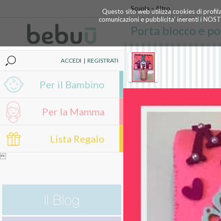
Scuola
»
Altro
Questo sito web utilizza cookies di profil
comunicazioni e pubblicita' inerenti i NOS
Porta blocco e po
ACCEDI
|
REGISTRATI
Per il Bambino
Per la Mamma
Lista Regalo
