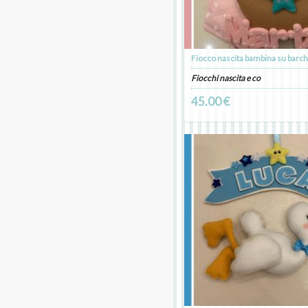
Fiocco nascita bambina su barch
Fiocchi nascita e co
45.00 €