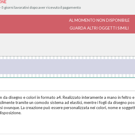
ONE
-5 giorni lavorativi dopo aver ricevuto il pagamento
AL MOMENTO NON DISPONIBILE
GUARDA ALTRI OGGETTI SIMILI
m da disegno e colori in formato a4. Realizzato interamente a mano in feltro e
acilmente tramite un comodo sistema ad elastici, mentre i fogli da disegno pos
rsi ovunque. La creazione può essere personalizzata nei colori, nome e soggetto
disposizione.