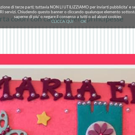
azione di terze parti; tuttavia NON LI UTILIZZIAMO per inviarti pubblicita' e 
TRI servizi. Chiudendo questo banner o cliccando qualunque elemento sottostan
rta colori con castello delle principesse
saperne di piu' o negare il consenso a tutti o ad alcuni cookies
CLICCA QUI
OK