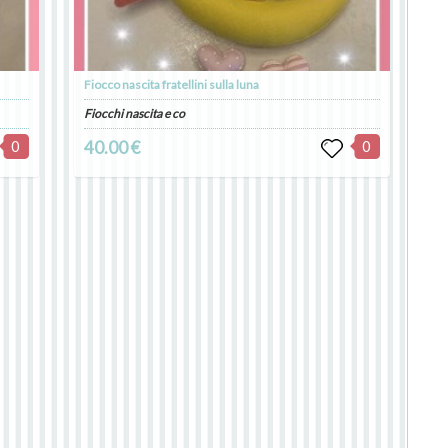
Fiocco nascita fratellini sulla luna
Fiocchi nascita e co
0
40.00 €
0