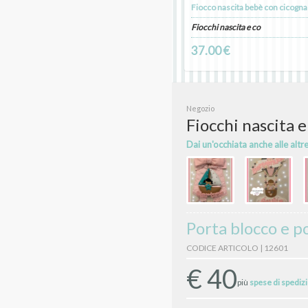
Fiocco nascita bebè con cicogna
Fiocchi nascita e co
37.00 €
Negozio
Fiocchi nascita e
Dai un'occhiata anche alle altr
Porta blocco e po
CODICE ARTICOLO | 12601
€
40
più
spese di spediz