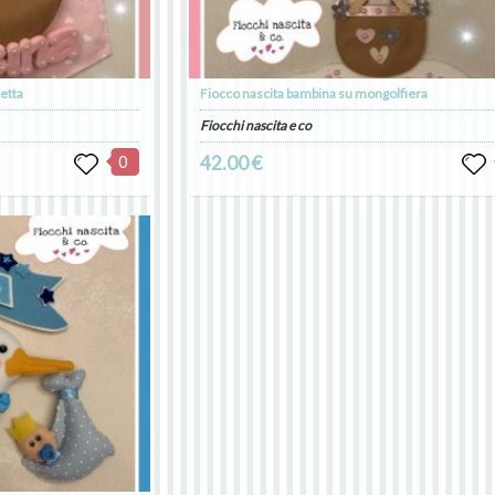
etta
Fiocco nascita bambina su mongolfiera
Fiocchi nascita e co
0
42.00 €