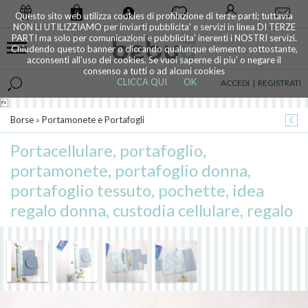
0
Questo sito web utilizza cookies di profilazione di terze parti; tuttavia
NON LI UTILIZZIAMO per inviarti pubblicita' e servizi in linea DI TERZE
PARTI ma solo per comunicazioni e pubblicita' inerenti i NOSTRI servizi.
Chiudendo questo banner o cliccando qualunque elemento sottostante,
acconsenti all'uso dei cookies. Se vuoi saperne di piu' o negare il
consenso a tutti o ad alcuni cookies
CLICCA QUI
OK
ACCEDI
|
REGISTRATI

Borse
»
Portamonete e Portafogli
Portacellulare, portafoglio,
portamonete, portafoglio donna,
portafoglio tessuto, pochette, idea
regalo donna, custodia cellulare, regalo