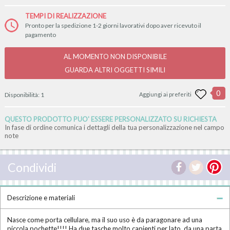
TEMPI DI REALIZZAZIONE
Pronto per la spedizione 1-2 giorni lavorativi dopo aver ricevuto il
pagamento
AL MOMENTO NON DISPONIBILE
GUARDA ALTRI OGGETTI SIMILI
0
Disponibilità:
1
Aggiungi ai preferiti
QUESTO PRODOTTO PUO' ESSERE PERSONALIZZATO SU RICHIESTA
In fase di ordine comunica i dettagli della tua personalizzazione nel campo
note
Condividi
Descrizione e materiali
Nasce come porta cellulare, ma il suo uso è da paragonare ad una
piccola pochette!!!! Ha due tasche molto capienti per lato, da una parta