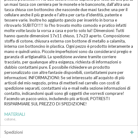
un maxi tasca con cerniera per le monete e le banconote, dall'altra una
tasca chiusa con bottoncino che nasconde due maxi tasche: una per il
cellulare anche il più grande e l'altra per carta d'identità, patente e
tessere varie. Inoltre ho aggiunto gancio per inserirlo in borsa e
ritrovarlo SUBITO!!!! Io l'ho trovato molto comodo e pratico infatti
molte volte lascio la vorsa a casa e porto solo lui! Dimensioni: Tutti
hanno queste dimensioni 17x11 chiuso, 17x23 aperto. Composizione:
stoffa di cotone, chiusura esterna con bottone di metallo a calamita,
interna con bottoncino in plastica. Ogni pezzo è prodotto interamente a
mano e quindi unico. Piccole imperfezioni sono da considerarsi pregio e
garanzia di artigianalità. La spedizione avviene tramite corriere
tracciato, per qualunque altra esigenza, richiesta di informazioni o
dubbio contattami pure. È possibile richiedere un prodotto
personalizzato con altre fantasie disponibili, contattatemi pure per
informazioni. INFORMAZIONI: Se sei interessato all'acquisto di più
articoli del mio negozio, prima di metterli nel carrello con costi di
spedizione separati, contattami via e-mail nella sezione informazioni di
contatto, indicandomi quali sono gli oggetti che vorresti comprare!
Facendo un pacco unico, includendo più articoli, POTRESTI
RISPARMIARE SUL PREZZO DI SPEDIZIONE!
MATERIALI
cotone,
Spedizioni