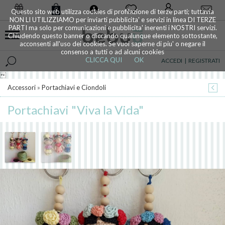
0
Questo sito web utilizza cookies di profilazione di terze parti; tuttavia
NON LI UTILIZZIAMO per inviarti pubblicita' e servizi in linea DI TERZE
PARTI ma solo per comunicazioni e pubblicita' inerenti i NOSTRI servizi.
Chiudendo questo banner o cliccando qualunque elemento sottostante,
acconsenti all'uso dei cookies. Se vuoi saperne di piu' o negare il
consenso a tutti o ad alcuni cookies
CLICCA QUI
OK
ACCEDI
|
REGISTRATI

Accessori
»
Portachiavi e Ciondoli
Portachiavi "Viva la Vida"