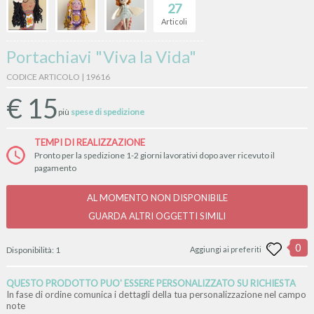
27
Articoli
Portachiavi "Viva la Vida"
CODICE ARTICOLO | 19616
€
15
più
spese di spedizione
TEMPI DI REALIZZAZIONE
Pronto per la spedizione 1-2 giorni lavorativi dopo aver ricevuto il
pagamento
AL MOMENTO NON DISPONIBILE
GUARDA ALTRI OGGETTI SIMILI
0
Disponibilità:
1
Aggiungi ai preferiti
QUESTO PRODOTTO PUO' ESSERE PERSONALIZZATO SU RICHIESTA
In fase di ordine comunica i dettagli della tua personalizzazione nel campo
note