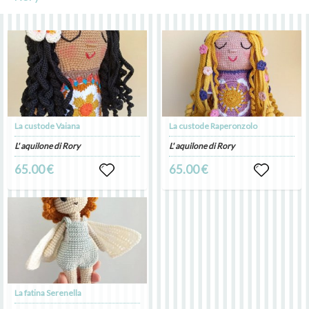
La custode Vaiana
La custode Raperonzolo
L' aquilone di Rory
L' aquilone di Rory
65.00 €
65.00 €
La fatina Serenella