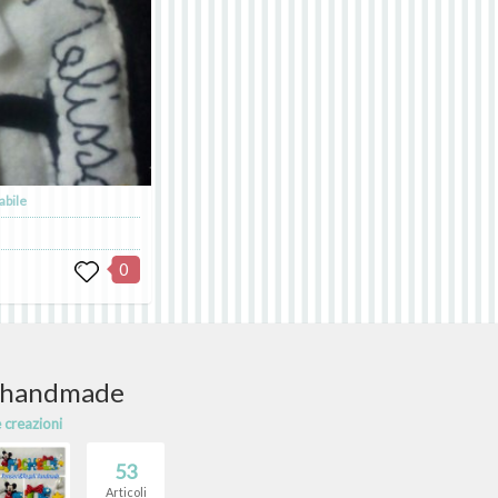
abile
0
i handmade
e creazioni
53
Articoli