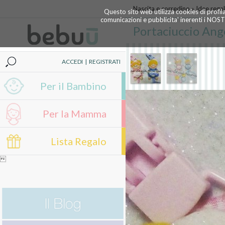
Nascita e corredino
»
Idee rega
Questo sito web utilizza cookies di profil
comunicazioni e pubblicita' inerenti i NOS
Portaciuccio Ang
ACCEDI
|
REGISTRATI
Per il Bambino
Per la Mamma
Lista Regalo
