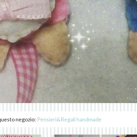
i questo negozio:
Pensieri&Regali handmade