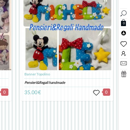
0
Banner Topolino
Pensieri&Regali handmade
0
35.00 €
0