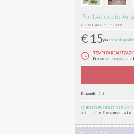
Portaciuccio Ang
CODICE ARTICOLO | 5312
€
15
più
spese di spediz
TEMPI DI REALIZZAZI
Pronto per la spedizione 1
Disponibilità:
1
QUESTO PRODOTTO PUO' ES
In fase di ordine comunica i d