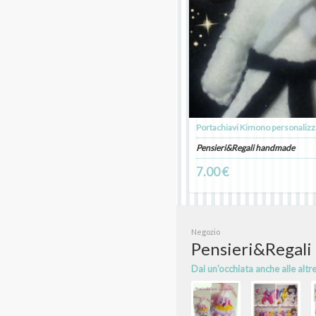
Portachiavi Kimono personalizz
Pensieri&Regali handmade
7.00 €
Negozio
Pensieri&Regal
Dai un'occhiata anche alle altr