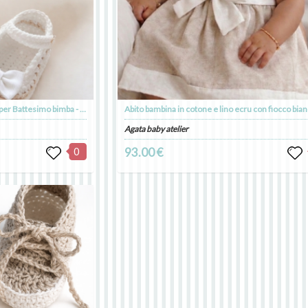
Scarpine cotone bianche e ecru per Battesimo bimba - Mia
Agata baby atelier
0
93.00 €