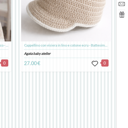
Abito bambina in cotone e lino ecru con fiocco bianco - - Battesimo - Mia
Cappellino con visiera in lino e cotone ecru - Battesimo - Tommaso
Agata baby atelier
0
27.00 €
0