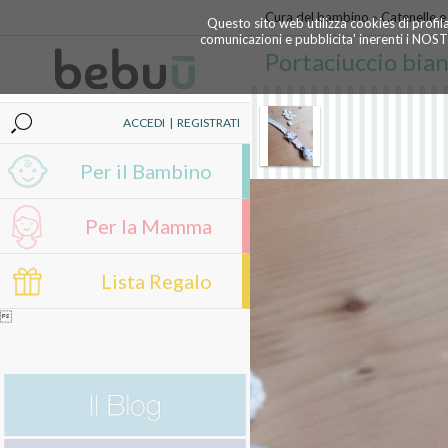
Cura del bambino
»
Catenelle e
Questo sito web utilizza cookies di profil
comunicazioni e pubblicita' inerenti i NOS
Portaciuccio bian
ACCEDI
|
REGISTRATI
Per il Bambino
Per la Mamma
Lista Regalo
