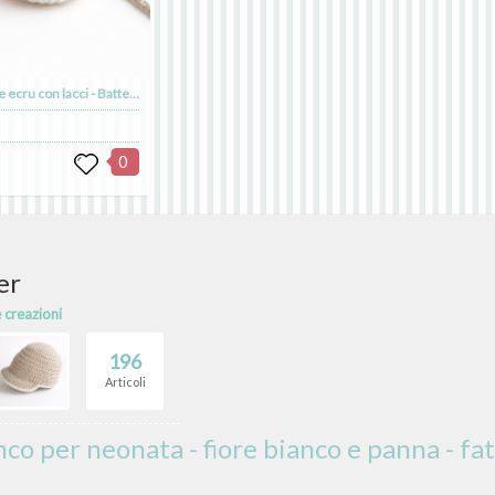
Scarpine in lino e cotone bianco e ecru con lacci - Battesimo - Tommaso
0
er
e creazioni
196
Articoli
nco per neonata - fiore bianco e panna - fat