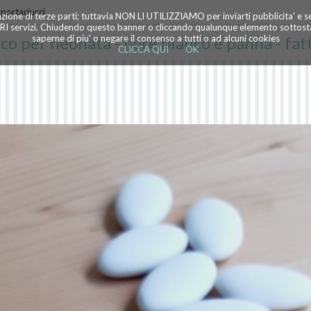
 portaciucci
azione di terze parti; tuttavia NON LI UTILIZZIAMO per inviarti pubblicita' e 
TRI servizi. Chiudendo questo banner o cliccando qualunque elemento sottostan
co per neonata - fiore bianco e panna - fat
saperne di piu' o negare il consenso a tutti o ad alcuni cookies
CLICCA QUI
OK