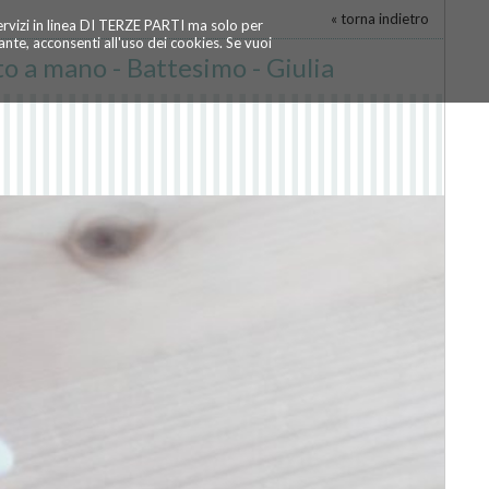
« torna indietro
servizi in linea DI TERZE PARTI ma solo per
te, acconsenti all'uso dei cookies. Se vuoi
to a mano - Battesimo - Giulia