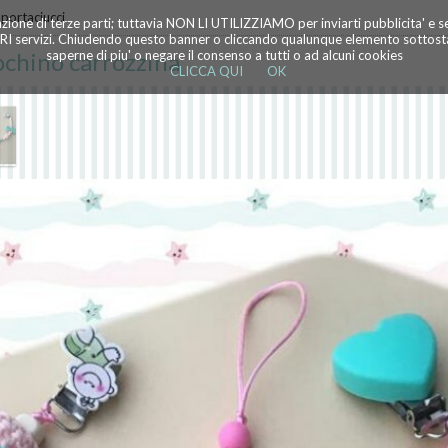
 portaciucci
azione di terze parti; tuttavia NON LI UTILIZZIAMO per inviarti pubblicita' e 
TRI servizi. Chiudendo questo banner o cliccando qualunque elemento sottostan
ochino carrozzina
saperne di piu' o negare il consenso a tutti o ad alcuni cookies
CLICCA QUI
OK