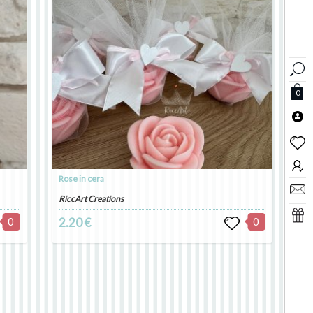
0
Rose in cera
RiccArt Creations
0
2.20 €
0