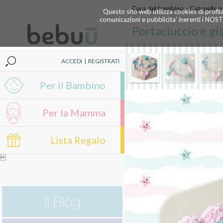
Cura del bambino
»
Catenelle e
Questo sito web utilizza cookies di profil
comunicazioni e pubblicita' inerenti i NOS
Portaciuccio e gi
ACCEDI
|
REGISTRATI
Per il Bambino
Per la Mamma
Lista Regalo
