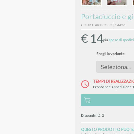
Portaciuccio e g
CODICE ARTICOLO | 14426
€
14
più
spese di spediz
Scegli la variante
TEMPI DI REALIZZAZI
Pronto per la spedizione 1
Disponibilità:
2
QUESTO PRODOTTO PUO' ES