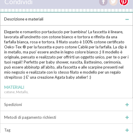
Condividi
Descrizione e materiali
Elegante e romantico portaciuccio per bambina! La fascetta è lineare,
lavorata all'uncinetto con cotone bianco e tortora e rifinita da una
farfalla bianca, rosa e tortora. Il filato usato è 100% cotone certificato
Oeko-Tex ® per la fascetta e puro cotone Cablè per la farfalla. La clip è
in metallo, ma puo' essere anche in legno colore bianco ;) Il modello è
originale, pensato e realizzato per offrirti un oggetto unico, per te o per i
tuoi regali! Perfetto per baby shower, nascita, Battesimo, cerimonia,
può essere abbinatp all'abito, alla fascetta e alle scarpine presenti nel
mio negozio e realizzate con lo stesso filato e modello per un regalo
strepitoso :) E' una creazione Agata baby atelier! :)
MATERIALI
cotone, Metallo,
Spedizioni
Metodi di pagamento richiesti
Tag