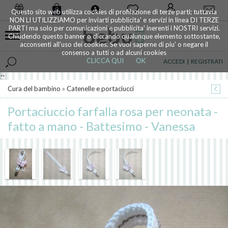
0
Questo sito web utilizza cookies di profilazione di terze parti; tuttavia
NON LI UTILIZZIAMO per inviarti pubblicita' e servizi in linea DI TERZE
PARTI ma solo per comunicazioni e pubblicita' inerenti i NOSTRI servizi.
Chiudendo questo banner o cliccando qualunque elemento sottostante,
acconsenti all'uso dei cookies. Se vuoi saperne di piu' o negare il
consenso a tutti o ad alcuni cookies
CLICCA QUI
OK
ACCEDI
|
REGISTRATI

Cura del bambino
»
Catenelle e portaciucci
Portaciuccio farfalla rosa per neonata -
fatto a mano - Battesimo - Vanessa