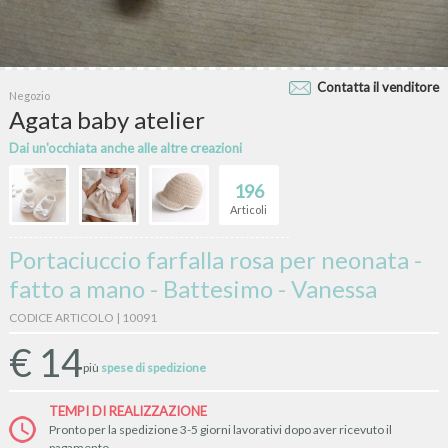
Contatta il venditore
Negozio
Agata baby atelier
Dai un'occhiata anche alle altre creazioni
196
Articoli
Portaciuccio farfalla rosa per neonata -
fatto a mano - Battesimo - Vanessa
CODICE ARTICOLO | 10091
€
14
più
spese di spedizione
TEMPI DI REALIZZAZIONE
Pronto per la spedizione 3-5 giorni lavorativi dopo aver ricevuto il
pagamento