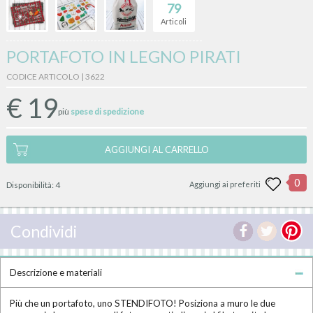
79
Articoli
PORTAFOTO IN LEGNO PIRATI
CODICE ARTICOLO | 3622
€
19
più
spese di spedizione
AGGIUNGI AL CARRELLO
0
Disponibilità:
4
Aggiungi ai preferiti
Condividi
Descrizione e materiali
Più che un portafoto, uno STENDIFOTO! Posiziona a muro le due