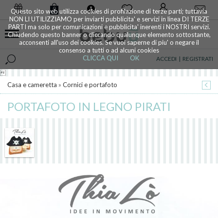
0
Questo sito web utilizza cookies di profilazione di terze parti; tuttavia
NON LI UTILIZZIAMO per inviarti pubblicita' e servizi in linea DI TERZE
PARTI ma solo per comunicazioni e pubblicita' inerenti i NOSTRI servizi.
Chiudendo questo banner o cliccando qualunque elemento sottostante,
acconsenti all'uso dei cookies. Se vuoi saperne di piu' o negare il
consenso a tutti o ad alcuni cookies
CLICCA QUI
OK
ACCEDI
|
REGISTRATI

Casa e cameretta
»
Cornici e portafoto
PORTAFOTO IN LEGNO PIRATI