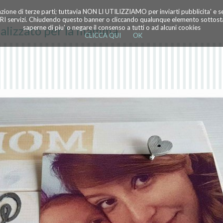
azione di terze parti; tuttavia NON LI UTILIZZIAMO per inviarti pubblicita' e 
TRI servizi. Chiudendo questo banner o cliccando qualunque elemento sottostan
alizzato per la mamma
saperne di piu' o negare il consenso a tutti o ad alcuni cookies
CLICCA QUI
OK