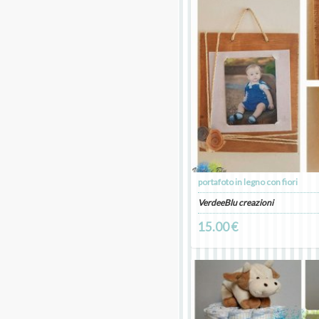
portafoto in legno con fiori
VerdeeBlu creazioni
15.00 €