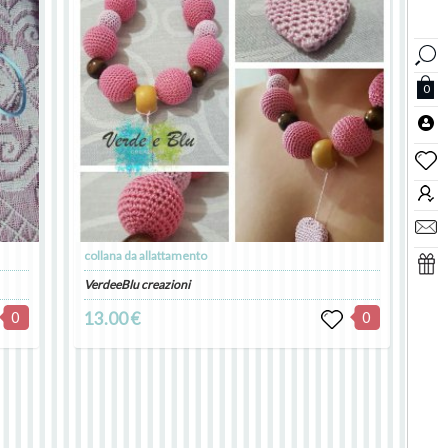
0
collana da allattamento
VerdeeBlu creazioni
0
13.00 €
0