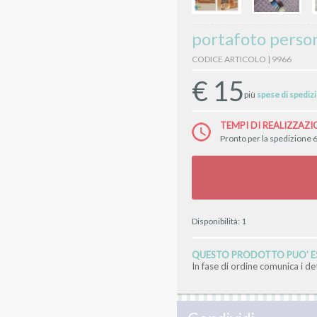
portafoto perso
CODICE ARTICOLO | 9966
€
15
più
spese di spediz
TEMPI DI REALIZZAZI
Pronto per la spedizione 6
Disponibilità:
1
QUESTO PRODOTTO PUO' ES
In fase di ordine comunica i d