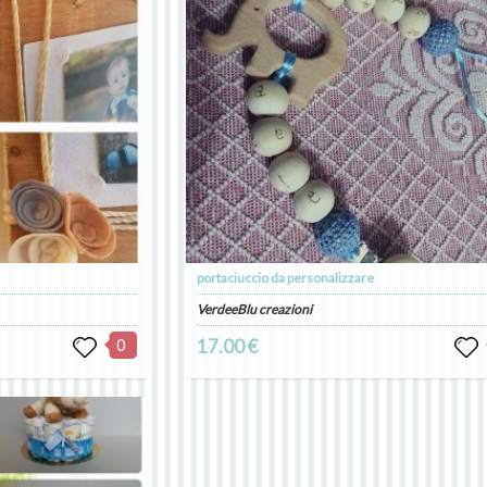
portaciuccio da personalizzare
VerdeeBlu creazioni
0
17.00 €