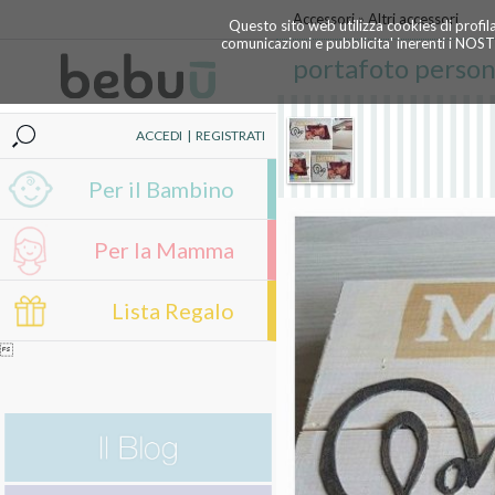
Accessori
»
Altri accessori
Questo sito web utilizza cookies di profil
comunicazioni e pubblicita' inerenti i NOS
portafoto person
ACCEDI
|
REGISTRATI
Per il Bambino
Per la Mamma
Lista Regalo
