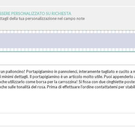
SERE PERSONALIZZATO SU RICHIESTA
ettagli della tua personalizzazione nel campo note
n palloncino! Portapigiamino in pannolenci, interamente tagliato e cucito a man
ei minimi dettagli. Il portapigiamino è un articolo molto utile. Puoi appenderlo
nche utilizzarlo come borsa per la carrozzina! Si fissa con due cinghiette pos
nche sulle tonalità del rosa. Prima di effettuare l’ordine contattatemi per stabi