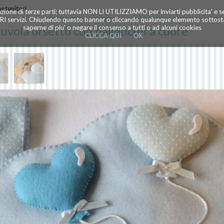
ontenitori
azione di terze parti; tuttavia NON LI UTILIZZIAMO per inviarti pubblicita' e 
TRI servizi. Chiudendo questo banner o cliccando qualunque elemento sottostan
vola orsetto con palloncini a cuore
saperne di piu' o negare il consenso a tutti o ad alcuni cookies
CLICCA QUI
OK