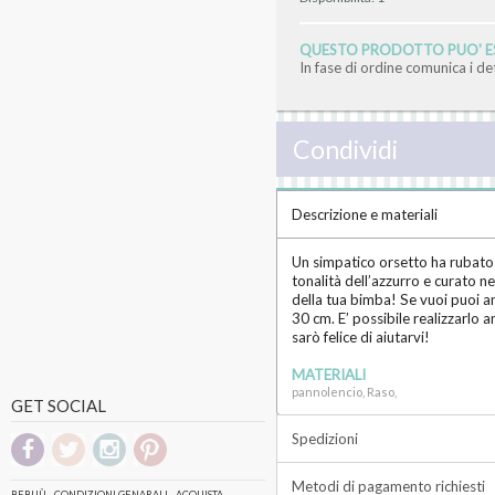
QUESTO PRODOTTO PUO' ES
In fase di ordine comunica i d
Condividi
Descrizione e materiali
Un simpatico orsetto ha rubato u
tonalità dell’azzurro e curato n
della tua bimba! Se vuoi puoi a
30 cm. E’ possibile realizzarlo a
sarò felice di aiutarvi!
MATERIALI
pannolencio, Raso,
GET SOCIAL
Spedizioni
Metodi di pagamento richiesti
BEBUÙ
CONDIZIONI GENARALI
ACQUISTA