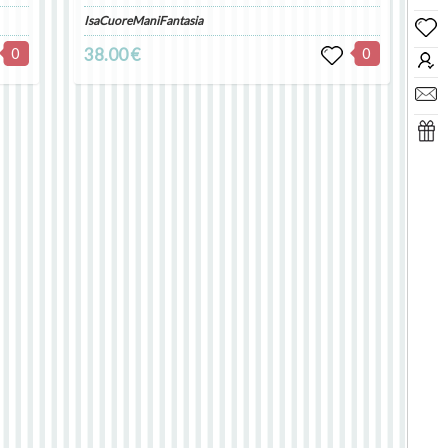
IsaCuoreManiFantasia
0
38.00 €
0