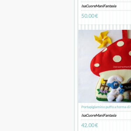
IsaCuoreManiFantasia
50.00 €
Portapigiamino puffo a forma di
IsaCuoreManiFantasia
42.00 €