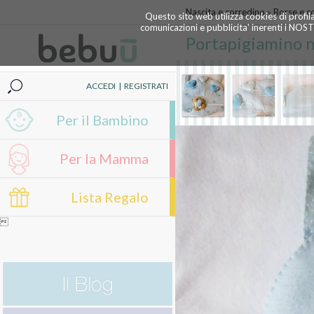
Nascita e corredino
»
Borse e c
Questo sito web utilizza cookies di profil
comunicazioni e pubblicita' inerenti i NOS
Portapigiamino nu
ACCEDI
|
REGISTRATI
Per il Bambino
Per la Mamma
Lista Regalo
