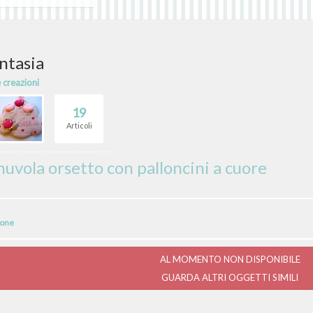
ntasia
e creazioni
19
Articoli
uvola orsetto con palloncini a cuore
ione
AL MOMENTO NON DISPONIBILE
GUARDA ALTRI OGGETTI SIMILI