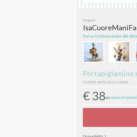
Negozio
IsaCuoreManiFa
Dai un'occhiata anche alle altr
Portapigiamino n
CODICE ARTICOLO | 11960
€
38
più
spese di spediz
Disponibilità:
1