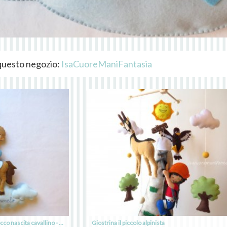
i questo negozio:
IsaCuoreManiFantasia
Fiocco nascita baby cowboy - Fiocco nascita cavallino - Fiocco nascita personalizzato
Giostrina il piccolo alpinista