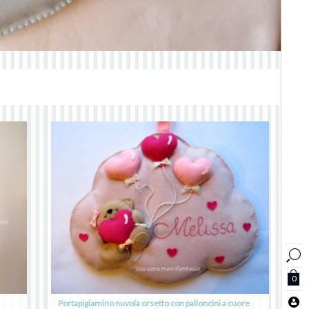
0
Portapigiamino nuvola orsetto con palloncini a cuore