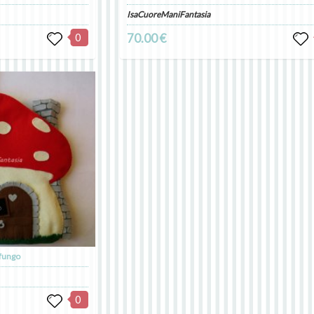
IsaCuoreManiFantasia
0
70.00 €
 fungo
0