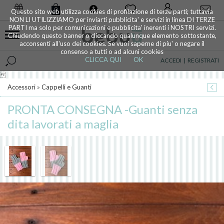
0
Questo sito web utilizza cookies di profilazione di terze parti; tuttavia
NON LI UTILIZZIAMO per inviarti pubblicita' e servizi in linea DI TERZE
PARTI ma solo per comunicazioni e pubblicita' inerenti i NOSTRI servizi.
Chiudendo questo banner o cliccando qualunque elemento sottostante,
acconsenti all'uso dei cookies. Se vuoi saperne di piu' o negare il
consenso a tutti o ad alcuni cookies
CLICCA QUI
OK
ACCEDI
|
REGISTRATI

Accessori
»
Cappelli e Guanti
PRONTA CONSEGNA -Guanti senza
dita lavorati a maglia