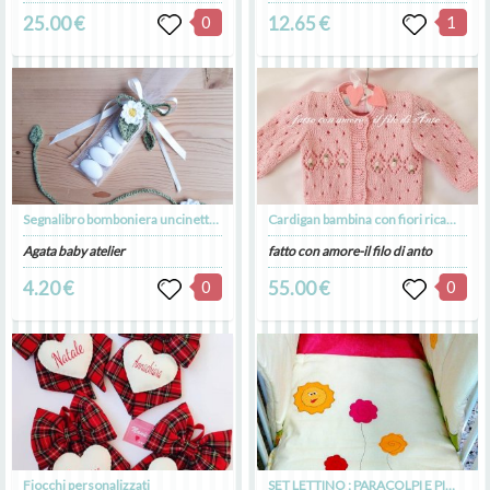
25.00 €
0
12.65 €
1
Segnalibro bomboniera uncinetto con margherita - nascita - Battesimo - Comunione - matrimonio
Cardigan bambina con fiori ricamati
Agata baby atelier
fatto con amore-il filo di anto
4.20 €
0
55.00 €
0
Fiocchi personalizzati
SET LETTINO : PARACOLPI E PIMINO CON TASCA PORTAPIGIAMA