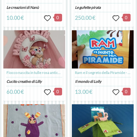
Le creazioni di Nanù
Le gufette pirata
10.00 €
0
250.00 €
0
Fiocco nascita in tulle rosa antico glitterato con coniglietta sulla luna
Ram e il segreto della Piramide - libro illustrato - autrice Laura Natali
Cucito creativo di Lilly
Il mondo di Lolly
60.00 €
0
13.00 €
0