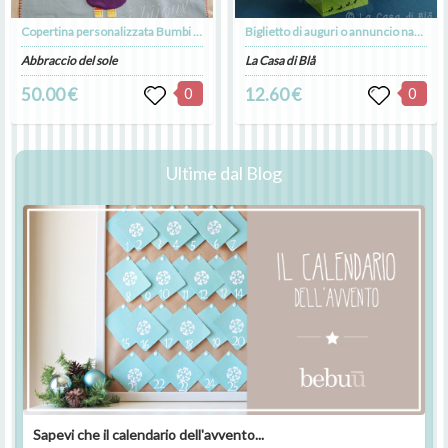
Copertina personalizzata Bumbi in caldo pile
Biglietto di auguri o annuncio nascita
Abbraccio del sole
La Casa di Blå
50.00 €
0
12.60 €
0
Ultime dal Blog
Sapevi che il calendario dell'avvento...