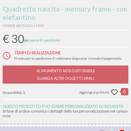
Quadretto nascita - memory frame - con
elefantino
CODICE ARTICOLO | 7293
€
30
più
spese di spedizione
TEMPI DI REALIZZAZIONE
Pronto per la spedizione 2 settimane dopo aver ricevuto il pagamento
AL MOMENTO NON DISPONIBILE
GUARDA ALTRI OGGETTI SIMILI
0
Disponibilità:
5
Aggiungi ai preferiti
QUESTO PRODOTTO PUO' ESSERE PERSONALIZZATO SU RICHIESTA
In fase di ordine comunica i dettagli della tua personalizzazione nel campo
note