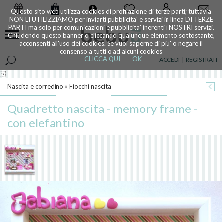
0
Questo sito web utilizza cookies di profilazione di terze parti; tuttavia
NON LI UTILIZZIAMO per inviarti pubblicita' e servizi in linea DI TERZE
PARTI ma solo per comunicazioni e pubblicita' inerenti i NOSTRI servizi.
Chiudendo questo banner o cliccando qualunque elemento sottostante,
acconsenti all'uso dei cookies. Se vuoi saperne di piu' o negare il
consenso a tutti o ad alcuni cookies
CLICCA QUI
OK
ACCEDI
|
REGISTRATI

Nascita e corredino
»
Fiocchi nascita
Quadretto nascita - memory frame -
con elefantino