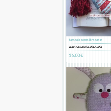
bambola segnalibro rossa
Il mondo di lillo lilla e lolla
16.00 €