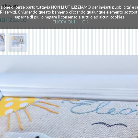
lustrazioni
azione di terze parti; tuttavia NON LI UTILIZZIAMO per inviarti pubblicita' e 
TRI servizi. Chiudendo questo banner o cliccando qualunque elemento sottostan
alizzato
saperne di piu' o negare il consenso a tutti o ad alcuni cookies
CLICCA QUI
OK