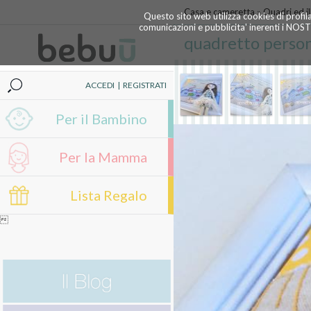
Casa e cameretta
»
Quadri ed il
Questo sito web utilizza cookies di profil
comunicazioni e pubblicita' inerenti i NOS
quadretto person
ACCEDI
|
REGISTRATI
Per il Bambino
Per la Mamma
Lista Regalo
