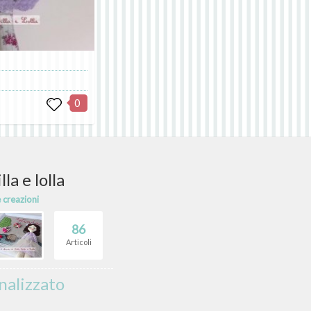
0
lla e lolla
e creazioni
86
Articoli
nalizzato