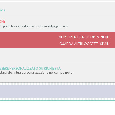
ione
ONE
0 giorni lavorativi dopo aver ricevuto il pagamento
AL MOMENTO NON DISPONIBILE
GUARDA ALTRI OGGETTI SIMILI
SERE PERSONALIZZATO SU RICHIESTA
ettagli della tua personalizzazione nel campo note