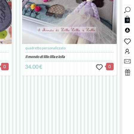
0
quadretto personalizzato
Il mondo di lillo lilla e lolla
0
34.00 €
0