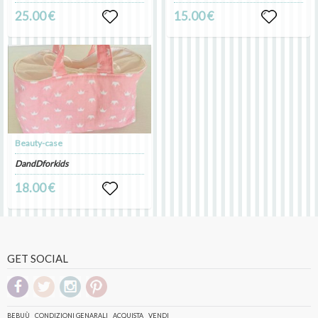
25.00 €
15.00 €
Beauty-case
DandDforkids
18.00 €
GET SOCIAL
BEBUÙ
CONDIZIONI GENARALI
ACQUISTA
VENDI