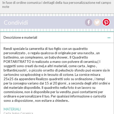
In fase di ordine comunica i dettagli della tua personalizzazione nel campo
note
Condividi
Descrizione e materiali
Rendi speciale la cameretta di tuo figlio con un quadretto
personalizzato , o regala qualcosa di originale per una nascita , un
battesimo, un compleanno, un babyshower.. Il Quadretto
PORTARITRATTO è realizzato a mano con polvere di ceramica,( I
soggetti sono creati da me),e altri materiali, come carta , legno ,
brillantini,nastri , o piccolo orsetto di peluche,lo sfondo può essere sia in
cartoncino scrapbooking o in tessuto di cotone. La cornice misura
25x25 da appendere Realizzo quadretti solo su ordinazione , i tempi
per la consegna variano dai 15 ai 20 giorni , a seconda degli altri ordini e
del materiale disponibile. Il quadretto nella foto è un lavoro su
commissione, non è disponibile per la vendita ,puoi contattarmi per
ordinare e personalizzare il tuo. Per qualsiasi informazione o curiosità
sono a disposizione , non esitare a chiedere..
MATERIALI
Carta, legno, Ceramica,