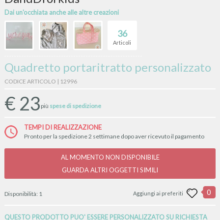
Dai un'occhiata anche alle altre creazioni
36
Articoli
Quadretto portaritratto personalizzato
CODICE ARTICOLO | 12996
€
23
più
spese di spedizione
TEMPI DI REALIZZAZIONE
Pronto per la spedizione 2 settimane dopo aver ricevuto il pagamento
AL MOMENTO NON DISPONIBILE
GUARDA ALTRI OGGETTI SIMILI
0
Disponibilità:
1
Aggiungi ai preferiti
QUESTO PRODOTTO PUO' ESSERE PERSONALIZZATO SU RICHIESTA