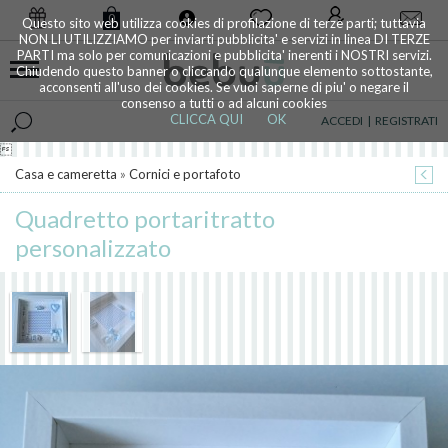
0
Questo sito web utilizza cookies di profilazione di terze parti; tuttavia
NON LI UTILIZZIAMO per inviarti pubblicita' e servizi in linea DI TERZE
PARTI ma solo per comunicazioni e pubblicita' inerenti i NOSTRI servizi.
Chiudendo questo banner o cliccando qualunque elemento sottostante,
acconsenti all'uso dei cookies. Se vuoi saperne di piu' o negare il
consenso a tutti o ad alcuni cookies
CLICCA QUI
OK
ACCEDI
|
REGISTRATI

Casa e cameretta
»
Cornici e portafoto
Quadretto portaritratto
personalizzato