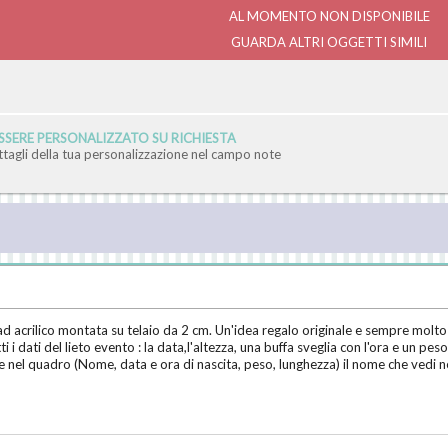
AL MOMENTO NON DISPONIBILE
GUARDA ALTRI OGGETTI SIMILI
SERE PERSONALIZZATO SU RICHIESTA
ettagli della tua personalizzazione nel campo note
d acrilico montata su telaio da 2 cm. Un'idea regalo originale e sempre molto 
i i dati del lieto evento : la data,l'altezza, una buffa sveglia con l'ora e un p
ire nel quadro (Nome, data e ora di nascita, peso, lunghezza) il nome che vedi n