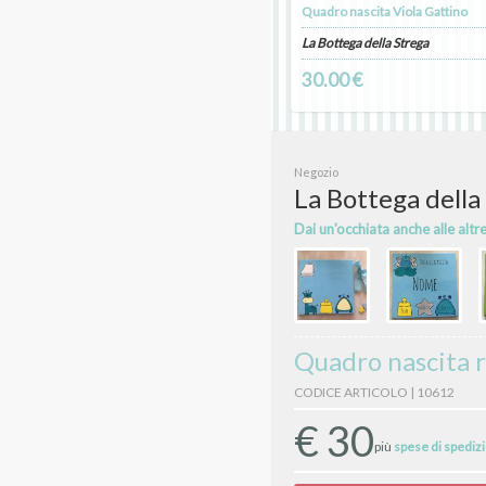
Quadro nascita Viola Gattino
La Bottega della Strega
30.00 €
Negozio
La Bottega della
Dai un'occhiata anche alle altr
Quadro nascita r
CODICE ARTICOLO | 10612
€
30
più
spese di spediz