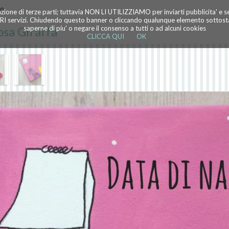
lo
azione di terze parti; tuttavia NON LI UTILIZZIAMO per inviarti pubblicita' e 
TRI servizi. Chiudendo questo banner o cliccando qualunque elemento sottostan
osa Giraffa
saperne di piu' o negare il consenso a tutti o ad alcuni cookies
CLICCA QUI
OK