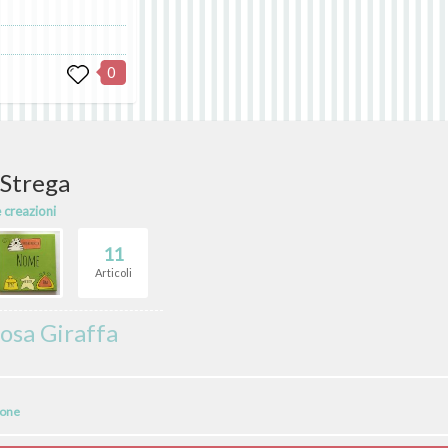
0
 Strega
e creazioni
11
Articoli
osa Giraffa
ione