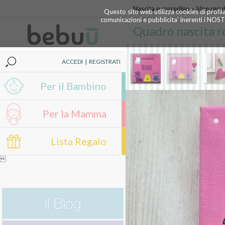
Nascita e corredino
»
Idee rega
Questo sito web utilizza cookies di profil
comunicazioni e pubblicita' inerenti i NOS
Quadro nascita r
ACCEDI
|
REGISTRATI
Per il Bambino
Per la Mamma
Lista Regalo
