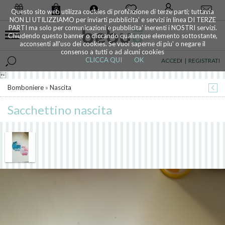
0
Questo sito web utilizza cookies di profilazione di terze parti; tuttavia
NON LI UTILIZZIAMO per inviarti pubblicita' e servizi in linea DI TERZE
PARTI ma solo per comunicazioni e pubblicita' inerenti i NOSTRI servizi.
Chiudendo questo banner o cliccando qualunque elemento sottostante,
acconsenti all'uso dei cookies. Se vuoi saperne di piu' o negare il
consenso a tutti o ad alcuni cookies
CLICCA QUI
OK
ACCEDI
|
REGISTRATI

Bomboniere
»
Nascita
Sacchettino nascita