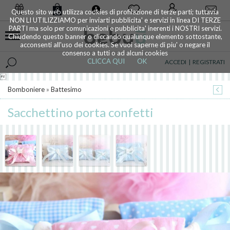
0
Questo sito web utilizza cookies di profilazione di terze parti; tuttavia
NON LI UTILIZZIAMO per inviarti pubblicita' e servizi in linea DI TERZE
PARTI ma solo per comunicazioni e pubblicita' inerenti i NOSTRI servizi.
Chiudendo questo banner o cliccando qualunque elemento sottostante,
acconsenti all'uso dei cookies. Se vuoi saperne di piu' o negare il
consenso a tutti o ad alcuni cookies
CLICCA QUI
OK
ACCEDI
|
REGISTRATI

Bomboniere
»
Battesimo
Sacchettino porta confetti