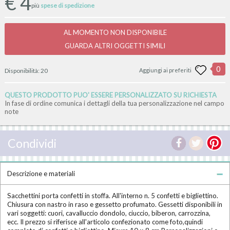
€
4
più
spese di spedizione
AL MOMENTO NON DISPONIBILE
GUARDA ALTRI OGGETTI SIMILI
0
Disponibilità:
20
Aggiungi ai preferiti
QUESTO PRODOTTO PUO' ESSERE PERSONALIZZATO SU RICHIESTA
In fase di ordine comunica i dettagli della tua personalizzazione nel campo
note
Condividi
Descrizione e materiali
Sacchettini porta confetti in stoffa. All'interno n. 5 confetti e bigliettino.
Chiusura con nastro in raso e gessetto profumato. Gessetti disponibili in
vari soggetti: cuori, cavalluccio dondolo, ciuccio, biberon, carrozzina,
ecc. Il prezzo si riferisce all'articolo confezionato come foto,quindi