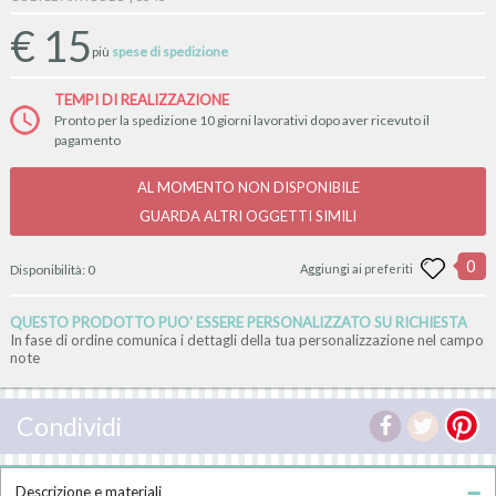
€
15
più
spese di spedizione
TEMPI DI REALIZZAZIONE
Pronto per la spedizione 10 giorni lavorativi dopo aver ricevuto il
pagamento
AL MOMENTO NON DISPONIBILE
GUARDA ALTRI OGGETTI SIMILI
0
Disponibilità:
0
Aggiungi ai preferiti
QUESTO PRODOTTO PUO' ESSERE PERSONALIZZATO SU RICHIESTA
In fase di ordine comunica i dettagli della tua personalizzazione nel campo
note
Condividi
Descrizione e materiali