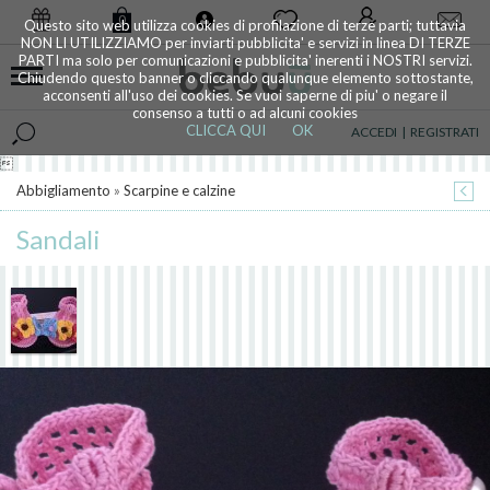
0
Questo sito web utilizza cookies di profilazione di terze parti; tuttavia
NON LI UTILIZZIAMO per inviarti pubblicita' e servizi in linea DI TERZE
PARTI ma solo per comunicazioni e pubblicita' inerenti i NOSTRI servizi.
Chiudendo questo banner o cliccando qualunque elemento sottostante,
acconsenti all'uso dei cookies. Se vuoi saperne di piu' o negare il
consenso a tutti o ad alcuni cookies
CLICCA QUI
OK
ACCEDI
|
REGISTRATI

Abbigliamento
»
Scarpine e calzine
Sandali