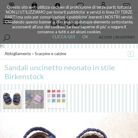
0
Questo sito web utilizza cookies di profilazione di terze parti; tuttavia
NON LI UTILIZZIAMO per inviarti pubblicita' e servizi in linea DI TERZE
PARTI ma solo per comunicazioni e pubblicita' inerenti i NOSTRI servizi.
Chiudendo questo banner o cliccando qualunque elemento sottostante,
acconsenti all'uso dei cookies. Se vuoi saperne di piu' o negare il
consenso a tutti o ad alcuni cookies
CLICCA QUI
OK
ACCEDI
|
REGISTRATI

Abbigliamento
»
Scarpine e calzine
Sandali uncinetto neonato in stile
Birkenstock