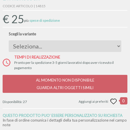
CODICE ARTICOLO | 14815
€
25
più
spese di spedizione
Scegli la variante
TEMPI DI REALIZZAZIONE
Pronto per la spedizione 3-5 giorni lavorativi dopo aver ricevuto il
pagamento
AL MOMENTO NON DISPONIBILE
GUARDA ALTRI OGGETTI SIMILI
0
Disponibilità:
27
Aggiungi ai preferiti
QUESTO PRODOTTO PUO' ESSERE PERSONALIZZATO SU RICHIESTA
In fase di ordine comunica i dettagli della tua personalizzazione nel campo
note