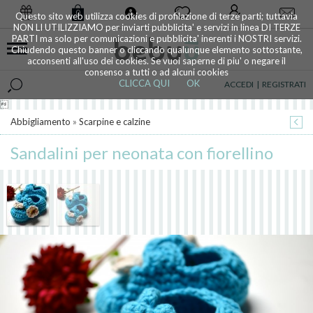
0
Questo sito web utilizza cookies di profilazione di terze parti; tuttavia
NON LI UTILIZZIAMO per inviarti pubblicita' e servizi in linea DI TERZE
PARTI ma solo per comunicazioni e pubblicita' inerenti i NOSTRI servizi.
Chiudendo questo banner o cliccando qualunque elemento sottostante,
acconsenti all'uso dei cookies. Se vuoi saperne di piu' o negare il
consenso a tutti o ad alcuni cookies
CLICCA QUI
OK
ACCEDI
|
REGISTRATI

Abbigliamento
»
Scarpine e calzine
Sandalini per neonata con fiorellino