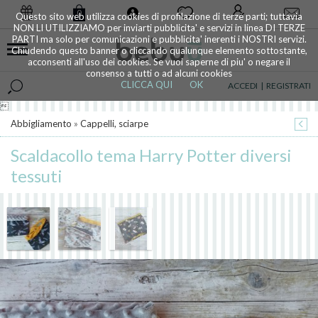
0
Questo sito web utilizza cookies di profilazione di terze parti; tuttavia
NON LI UTILIZZIAMO per inviarti pubblicita' e servizi in linea DI TERZE
PARTI ma solo per comunicazioni e pubblicita' inerenti i NOSTRI servizi.
Chiudendo questo banner o cliccando qualunque elemento sottostante,
acconsenti all'uso dei cookies. Se vuoi saperne di piu' o negare il
consenso a tutti o ad alcuni cookies
CLICCA QUI
OK
ACCEDI
|
REGISTRATI

Abbigliamento
»
Cappelli, sciarpe
Scaldacollo tema Harry Potter diversi
tessuti