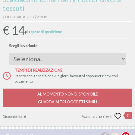
tessuti
CODICE ARTICOLO | 21518
€
14
più
spese di spedizione
Scegli la variante
TEMPI DI REALIZZAZIONE
Pronto per la spedizione 3-5 giorni lavorativi dopo aver ricevuto il
pagamento
AL MOMENTO NON DISPONIBILE
GUARDA ALTRI OGGETTI SIMILI
0
Disponibilità:
6
Aggiungi ai preferiti