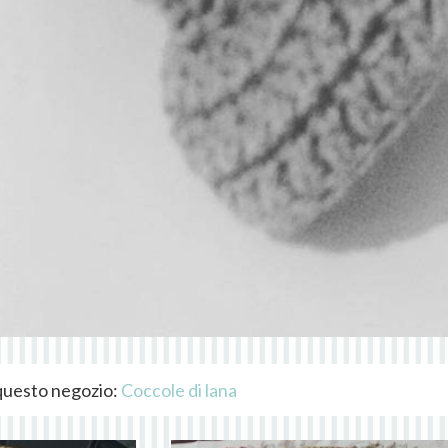
i questo negozio:
Coccole di lana