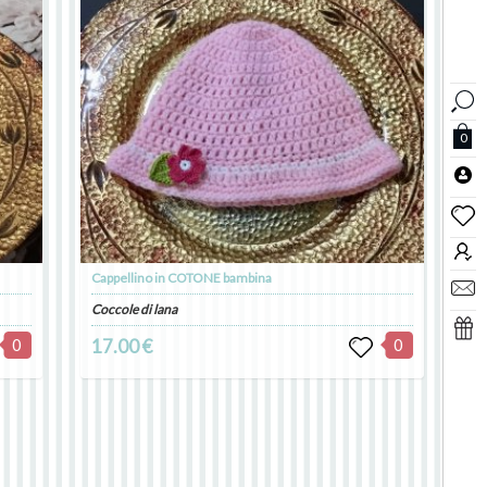
0
Cappellino in COTONE bambina
Coccole di lana
0
17.00 €
0