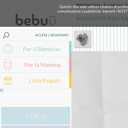
Abbigliamento
»
Scarpine e calz
Questo sito web utilizza cookies di profil
comunicazioni e pubblicita' inerenti i NOS
Scarpette tipo U
ACCEDI
|
REGISTRATI
Per il Bambino
Per la Mamma
Lista Regalo
