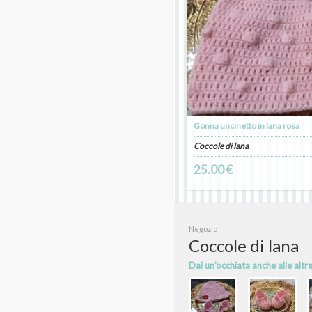
Gonna uncinetto in lana rosa
Coccole di lana
25.00 €
Negozio
Coccole di lana
Dai un'occhiata anche alle altr