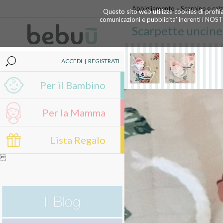
Abbigliamento
»
Scarpine e calz
Questo sito web utilizza cookies di profil
comunicazioni e pubblicita' inerenti i NOS
Scarpette uncine
ACCEDI
|
REGISTRATI
Per il Bambino
Per la Mamma
Lista Regalo
