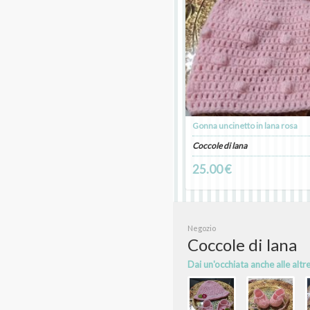
Gonna uncinetto in lana rosa
Coccole di lana
25.00 €
Negozio
Coccole di lana
Dai un'occhiata anche alle altr