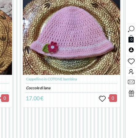
0
Cappellino in COTONE bambina
Coccole di lana
0
17.00 €
0