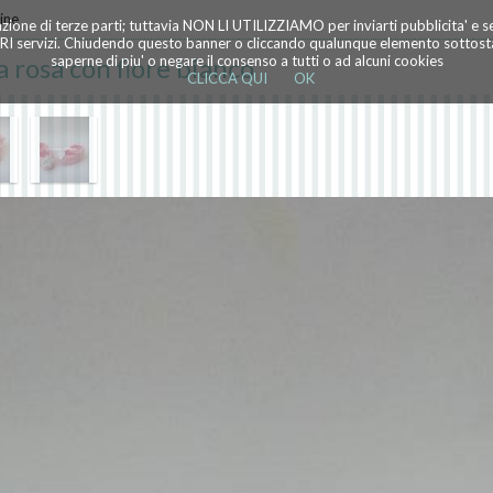
ine
azione di terze parti; tuttavia NON LI UTILIZZIAMO per inviarti pubblicita' e 
TRI servizi. Chiudendo questo banner o cliccando qualunque elemento sottostan
 rosa con fiore bianco
saperne di piu' o negare il consenso a tutti o ad alcuni cookies
CLICCA QUI
OK