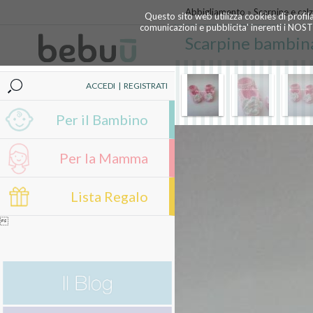
Abbigliamento
»
Scarpine e calz
Questo sito web utilizza cookies di profil
comunicazioni e pubblicita' inerenti i NOS
Scarpine bambina
ACCEDI
|
REGISTRATI
Per il Bambino
Per la Mamma
Lista Regalo
