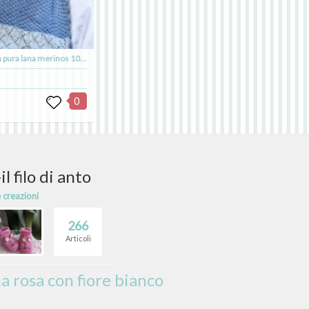
Copertina culla personalizzata in pura lana merinos 100%
0
l filo di anto
e creazioni
266
Articoli
 rosa con fiore bianco