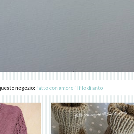
i questo negozio:
fatto con amore-il filo di anto