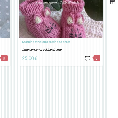
Scarpine stivaletto gattino neonata
fatto con amore-il filo di anto
0
25.00 €
0