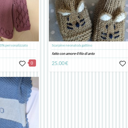
00% personalizzato
Scarpine neonato/a gattino
fatto con amore-il filo di anto
0
25.00 €