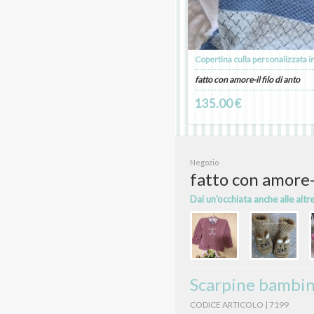
fatto con amore-il filo di anto
135.00 €
Negozio
fatto con amore-i
Dai un'occhiata anche alle altr
Scarpine bambina
CODICE ARTICOLO | 7199