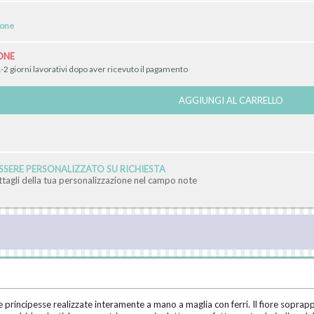
ione
ONE
-2 giorni lavorativi dopo aver ricevuto il pagamento
AGGIUNGI AL CARRELLO
SERE PERSONALIZZATO SU RICHIESTA
ettagli della tua personalizzazione nel campo note
 principesse realizzate interamente a mano a maglia con ferri. Il fiore sopra