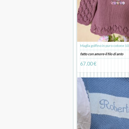
Maglia golfino in puro cotone 1
fatto con amore-il filo di anto
67.00 €