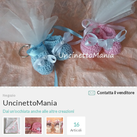
Contatta il venditore
Negozio
UncinettoMania
Dai un'occhiata anche alle altre creazioni
16
Articoli