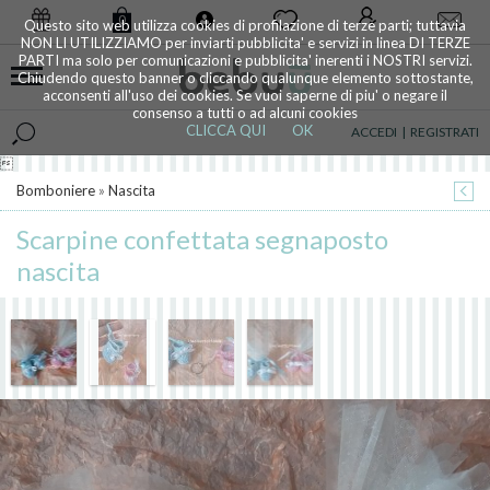
0
Questo sito web utilizza cookies di profilazione di terze parti; tuttavia
NON LI UTILIZZIAMO per inviarti pubblicita' e servizi in linea DI TERZE
PARTI ma solo per comunicazioni e pubblicita' inerenti i NOSTRI servizi.
Chiudendo questo banner o cliccando qualunque elemento sottostante,
acconsenti all'uso dei cookies. Se vuoi saperne di piu' o negare il
consenso a tutti o ad alcuni cookies
CLICCA QUI
OK
ACCEDI
|
REGISTRATI

Bomboniere
»
Nascita
Scarpine confettata segnaposto
nascita