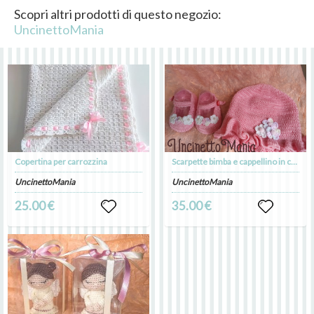
Scopri altri prodotti di questo negozio:
UncinettoMania
Copertina per carrozzina
Scarpette bimba e cappellino in cotone uncinetto
UncinettoMania
UncinettoMania
25.00 €
35.00 €