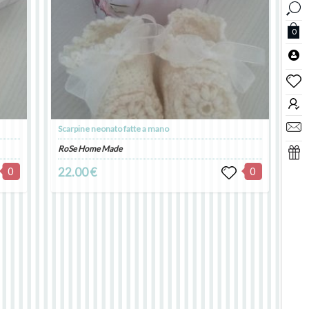
0
Scarpine neonato fatte a mano
RoSe Home Made
0
22.00 €
0