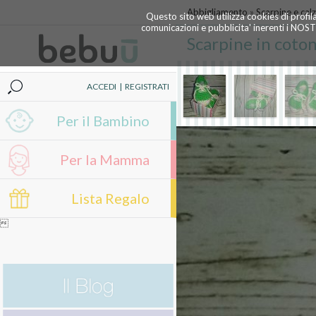
Abbigliamento
»
Scarpine e calz
Questo sito web utilizza cookies di profil
comunicazioni e pubblicita' inerenti i NOS
Scarpine in coto
ACCEDI
|
REGISTRATI
Per il Bambino
Per la Mamma
Lista Regalo
