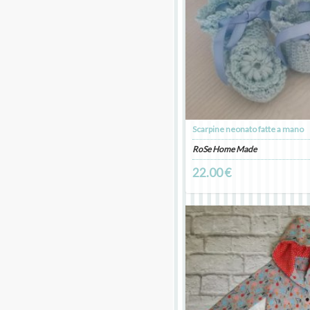
Scarpine neonato fatte a mano
RoSe Home Made
22.00 €