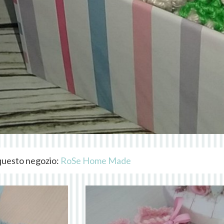
i questo negozio:
RoSe Home Made