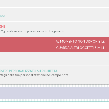
ione
ONE
-2 giorni lavorativi dopo aver ricevuto il pagamento
AL MOMENTO NON DISPONIBILE
GUARDA ALTRI OGGETTI SIMILI
SERE PERSONALIZZATO SU RICHIESTA
ettagli della tua personalizzazione nel campo note