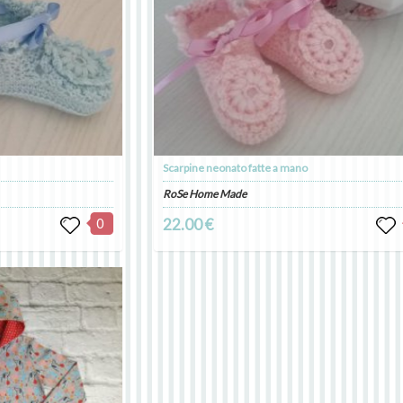
Scarpine neonato fatte a mano
RoSe Home Made
0
22.00 €