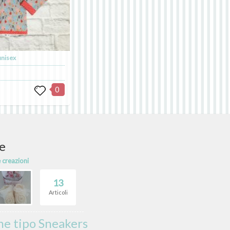
unisex
0
e
e creazioni
13
Articoli
ne tipo Sneakers