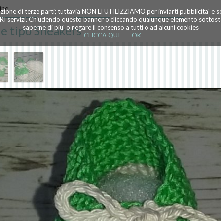
ine
azione di terze parti; tuttavia NON LI UTILIZZIAMO per inviarti pubblicita' e 
TRI servizi. Chiudendo questo banner o cliccando qualunque elemento sottostan
ne tipo Sneakers
saperne di piu' o negare il consenso a tutti o ad alcuni cookies
CLICCA QUI
OK