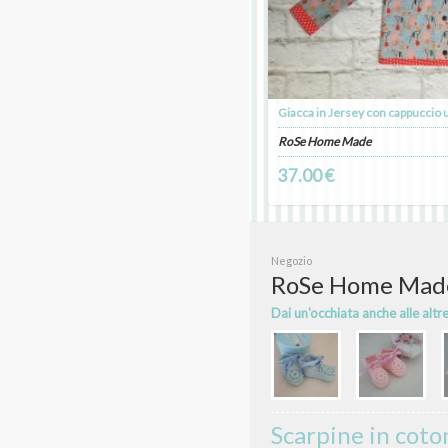
Giacca in Jersey con cappuccio 
RoSe Home Made
37.00 €
Negozio
RoSe Home Mad
Dai un'occhiata anche alle altr
Scarpine in coto