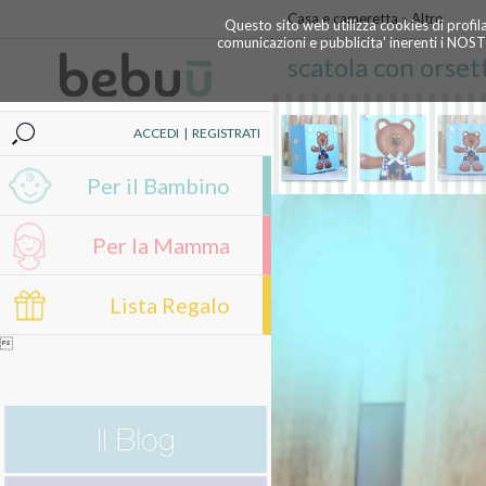
Casa e cameretta
»
Altro
Questo sito web utilizza cookies di profil
comunicazioni e pubblicita' inerenti i NOS
scatola con orset
ACCEDI
|
REGISTRATI
Per il Bambino
Per la Mamma
Lista Regalo
