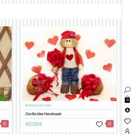
0
Romeo con rosa
Cecilia Idee Handmade
0
40.00 €
0