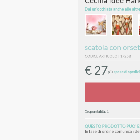
Cecilia Idee Ha
Dai un'occhiata anche alle altr
scatola con orse
CODICE ARTICOLO | 17258
€
27
più
spese di spediz
Disponibilità:
1
QUESTO PRODOTTO PUO' ES
In fase di ordine comunica i d