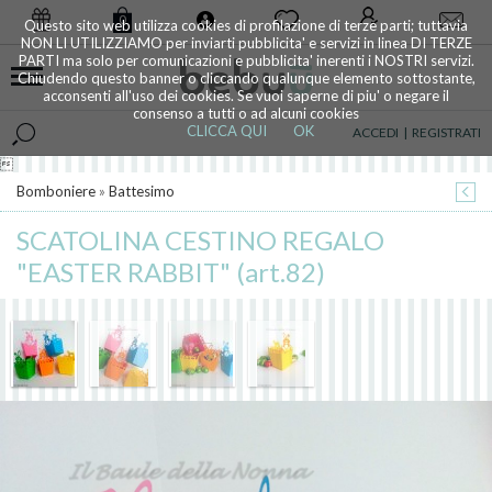
0
Questo sito web utilizza cookies di profilazione di terze parti; tuttavia
NON LI UTILIZZIAMO per inviarti pubblicita' e servizi in linea DI TERZE
PARTI ma solo per comunicazioni e pubblicita' inerenti i NOSTRI servizi.
Chiudendo questo banner o cliccando qualunque elemento sottostante,
acconsenti all'uso dei cookies. Se vuoi saperne di piu' o negare il
consenso a tutti o ad alcuni cookies
CLICCA QUI
OK
ACCEDI
|
REGISTRATI

Bomboniere
»
Battesimo
SCATOLINA CESTINO REGALO
"EASTER RABBIT" (art.82)