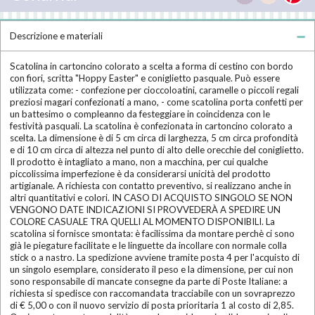
Descrizione e materiali
Scatolina in cartoncino colorato a scelta a forma di cestino con bordo
con fiori, scritta "Hoppy Easter" e coniglietto pasquale. Può essere
utilizzata come: - confezione per cioccoloatini, caramelle o piccoli regali
preziosi magari confezionati a mano, - come scatolina porta confetti per
un battesimo o compleanno da festeggiare in coincidenza con le
festività pasquali. La scatolina è confezionata in cartoncino colorato a
scelta. La dimensione è di 5 cm circa di larghezza, 5 cm circa profondità
e di 10 cm circa di altezza nel punto di alto delle orecchie del coniglietto.
Il prodotto è intagliato a mano, non a macchina, per cui qualche
piccolissima imperfezione è da considerarsi unicità del prodotto
artigianale. A richiesta con contatto preventivo, si realizzano anche in
altri quantitativi e colori. IN CASO DI ACQUISTO SINGOLO SE NON
VENGONO DATE INDICAZIONI SI PROVVEDERÀ A SPEDIRE UN
COLORE CASUALE TRA QUELLI AL MOMENTO DISPONIBILI. La
scatolina si fornisce smontata: è facilissima da montare perchè ci sono
già le piegature facilitate e le linguette da incollare con normale colla
stick o a nastro. La spedizione avviene tramite posta 4 per l'acquisto di
un singolo esemplare, considerato il peso e la dimensione, per cui non
sono responsabile di mancate consegne da parte di Poste Italiane: a
richiesta si spedisce con raccomandata tracciabile con un sovraprezzo
di € 5,00 o con il nuovo servizio di posta prioritaria 1 al costo di 2,85.