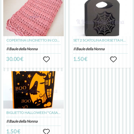
COPERTINA UNCINETTO IN COTONE MOTIVO TRAFORATO (art. 103)
SET 2 SCATOLINA BORSETTA HALLOWEEN "RAGNATELA" (art. 100)
Il Baule della Nonna
Il Baule della Nonna
30.00 €
1.50 €
BIGLIETTO HALLOWEEN "CASA STREGATA" (art. 99)
Il Baule della Nonna
1.50 €