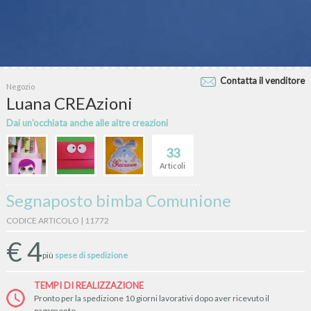
Contatta il venditore
Negozio
Luana CREAzioni
Dai un'occhiata anche alle altre creazioni
33
Articoli
Segnaposto bimba Comunione
CODICE ARTICOLO | 11772
€
4
più
spese di spedizione
TEMPI DI REALIZZAZIONE
Pronto per la spedizione 10 giorni lavorativi dopo aver ricevuto il
pagamento