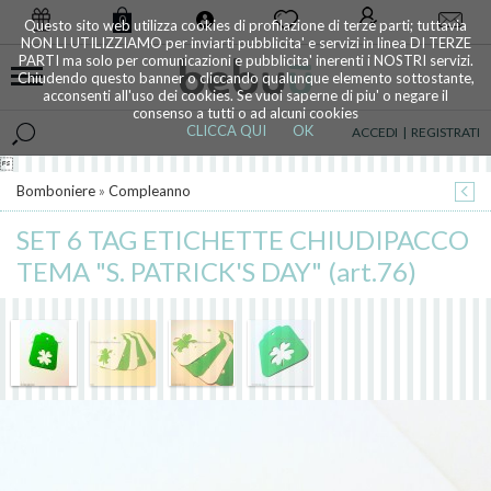
0
Questo sito web utilizza cookies di profilazione di terze parti; tuttavia
NON LI UTILIZZIAMO per inviarti pubblicita' e servizi in linea DI TERZE
PARTI ma solo per comunicazioni e pubblicita' inerenti i NOSTRI servizi.
Chiudendo questo banner o cliccando qualunque elemento sottostante,
acconsenti all'uso dei cookies. Se vuoi saperne di piu' o negare il
consenso a tutti o ad alcuni cookies
CLICCA QUI
OK
ACCEDI
|
REGISTRATI

Bomboniere
»
Compleanno
SET 6 TAG ETICHETTE CHIUDIPACCO
TEMA "S. PATRICK'S DAY" (art.76)