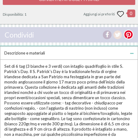
0
Disponibilità:
1
Aggiungi ai preferiti
Condividi
Descrizione e materiali
Set di 6 tag (3 bianche e 3 verdi) con intaglio quadrifoglio in stile S.
Patrick's Day. Il S. Patrick's Day è la tradizionale festa di orgine
irlandese dedicata a San Patrizio ma festeggiata in gran parte del
mondo anglosassone il giorno 17 marzo poco prima dell'inizio della
primavera. Questa collezione è dedicata agli amanti delle tradizioni
irlandesi nonchè a chi vuole un tocco di originalità e di primavera nei
propri eventi/occasioni speciali, senza dimenticare un tocco classico.
Possono essere utilizzate come: - tag decorative - chiudipacco per
confezioni regalo, - con l'aggiunta di nastrino (non incluso) come
segnaposto appoggiate al piatto o legate al bicchiere/tovagliolo, legate
alle bottiglie - come segnalibro. Le tag sono confezionate in cartoncino
(bianco 220gr/mq e verde 300 gr/mq). La dimensione è di 6,5 cm circa
di larghezza e di 9 cm circa di altezza. Il prodotto è intagliato a mano,
non a macchina, per cui qualche piccolissima imperfezione è da