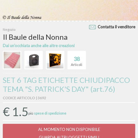
Contatta il venditore
Negozio
Il Baule della Nonna
Dai un'occhiata anche alle altre creazioni
38
Articoli
SET 6 TAG ETICHETTE CHIUDIPACCO
TEMA "S. PATRICK'S DAY" (art.76)
CODICE ARTICOLO | 3692
€
1.5
più
spese di spedizione
AL MOMENTO NON DISPONIBILE
GUARDA ALTRI OGGETTI SIMILI