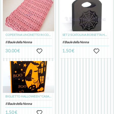
COPERTINA UNCINETTO IN COTONE MOTIVO TRAFORATO (art. 103)
SET 2 SCATOLINA BORSETTA HALLOWEEN "RAGNATELA" (art. 100)
Il Baule della Nonna
Il Baule della Nonna
30.00 €
1.50 €
BIGLIETTO HALLOWEEN "CASA STREGATA" (art. 99)
Il Baule della Nonna
1.50 €