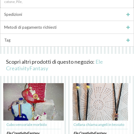
cotone, Pile,
Spedizioni
Metodi di pagamento richiesti
Tag
Scopri altri prodotti di questo negozio:
Ele
CreativityFantasy
Cubo sensoriale morbido
Collana chiama angeli in tessuto
Ele CreativityFantasy
Ele CreativityFantasy