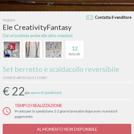
Contatta il venditore
Negozio
Ele CreativityFantasy
Dai un'occhiata anche alle altre creazioni
12
Articoli
Set berretto e scaldacollo reversibile
CODICE ARTICOLO | 11987
€
22
più
spese di spedizione
TEMPI DI REALIZZAZIONE
Pronto per la spedizione 1-2 giorni lavorativi dopo aver ricevuto il
pagamento
AL MOMENTO NON DISPONIBILE