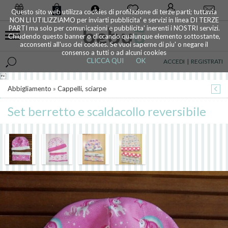
0
Questo sito web utilizza cookies di profilazione di terze parti; tuttavia
NON LI UTILIZZIAMO per inviarti pubblicita' e servizi in linea DI TERZE
PARTI ma solo per comunicazioni e pubblicita' inerenti i NOSTRI servizi.
Chiudendo questo banner o cliccando qualunque elemento sottostante,
acconsenti all'uso dei cookies. Se vuoi saperne di piu' o negare il
consenso a tutti o ad alcuni cookies
CLICCA QUI
OK
ACCEDI
|
REGISTRATI

Abbigliamento
»
Cappelli, sciarpe
Set berretto e scaldacollo reversibile