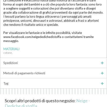
La collezione #ViRacconto nasce dalla volontà di raccontare e dare
forma ai sogni dei bambini e a ciò che popola la loro fantasia: sono loro
a scegliere soggetti e colorazioni che poi diventano stoffa e disegni
grazie alla collaborazione di grafici provenienti da ogni parte del mondo.
I tessuti parlano la loro lingua attraverso i personaggi più amati:
principesse, unicorni, dinosauri e astronavi, abbinati a frasi o aforismi
che rendono il risultato unico e speciale.
Per visualizzare le fantasie e le infinite possibilità, visitate
www.facebook.com/neigededichedistoffa o contattatemi tramite
messaggio.
MATERIALI
cotone,
Spedizioni
Metodi di pagamento richiesti
Tag
Scopri altri prodotti di questo negozio:
Neige -
Dediche di stoffa