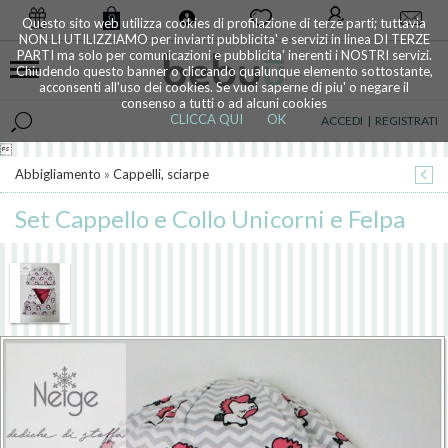
0
Questo sito web utilizza cookies di profilazione di terze parti; tuttavia
NON LI UTILIZZIAMO per inviarti pubblicita' e servizi in linea DI TERZE
PARTI ma solo per comunicazioni e pubblicita' inerenti i NOSTRI servizi.
Chiudendo questo banner o cliccando qualunque elemento sottostante,
acconsenti all'uso dei cookies. Se vuoi saperne di piu' o negare il
consenso a tutti o ad alcuni cookies
CLICCA QUI
OK
ACCEDI
|
REGISTRATI

Abbigliamento
»
Cappelli, sciarpe
Set Cappello e Collo Unicorni e Felpa