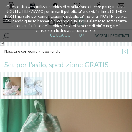
0
Questo sito web utilizza cookies di profilazione di terze parti; tuttavia
NON LI UTILIZZIAMO per inviarti pubblicita' e servizi in linea DI TERZE
PARTI ma solo per comunicazioni e pubblicita' inerenti i NOSTRI servizi.
Chiudendo questo banner o cliccando qualunque elemento sottostante,
acconsenti all'uso dei cookies. Se vuoi saperne di piu' o negare il
consenso a tutti o ad alcuni cookies
CLICCA QUI
OK
ACCEDI
|
REGISTRATI

Nascita e corredino
»
Idee regalo
Set per l'asilo, spedizione GRATIS