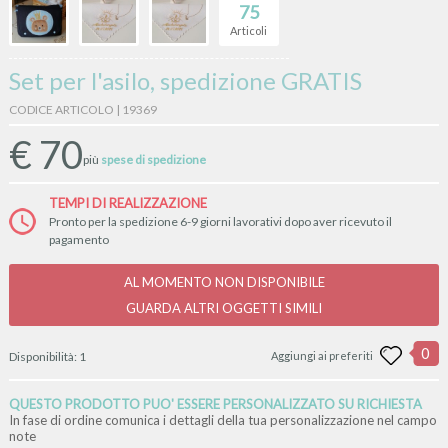
75
Articoli
Set per l'asilo, spedizione GRATIS
CODICE ARTICOLO | 19369
€
70
più
spese di spedizione
TEMPI DI REALIZZAZIONE
Pronto per la spedizione 6-9 giorni lavorativi dopo aver ricevuto il
pagamento
AL MOMENTO NON DISPONIBILE
GUARDA ALTRI OGGETTI SIMILI
0
Disponibilità:
1
Aggiungi ai preferiti
QUESTO PRODOTTO PUO' ESSERE PERSONALIZZATO SU RICHIESTA
In fase di ordine comunica i dettagli della tua personalizzazione nel campo
note