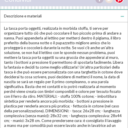
Descrizione e materiali
La tasca porta oggetti, realizzata in morbida stoffa, ti serve per
organizzare tutto ciò che può coccolare il tuo piccolo prima di andare a
nanna. Puoi appenderla al lettino per metterci dentro il pigiama, il libro
preferito della buona notte o il pupazzetto migliore amico che lo
proteggerà e coccolerà durante la notte. Se vuoi c'è anche un'altra
soluzione, se non hai il lettino con le sponde nessun problema, puoi
mettere la tasca porta oggetti su una gruccia che appenderai al muro,
tanto i bottoni a pressione ti permettono di spostarla facilmente. Libera
la fantasia e decidi tu come meglio utilizzarla! Un'altra particolari della
tasca è che può essere personalizzata con una targhetta in cotone dove
deciderai tu cosa scrivere, puoi decidere di metterci il nome, la data di
nascita se sarà un regalo per il primo compleanno, o una parola
significativa. Basta che mi contatti e io potrò realizzarla al momento
perché viene creata con timbri componibili e colore per tessuto fissato
con il ferro da stiro. MATERIALI: - stoffa 100% cotone; - imbottitura
sintetica per renderla ancora più morbida; - bottoni a pressione in
plastica per renderla ancora più pratica; - fettuccia in cotone (nel caso
della personalizzazione). DIMENSIONI: - tasca: 26x28 cm; - lunghezza
complessiva (senza manici): 28x32 cm; - lunghezza complessiva: 28x44
cm; - manici: 3x28 cm. Come prendersene cura: è consigliato il lavaggio
a mano ma per comodità può essere lavato anche in lavatrice ad un