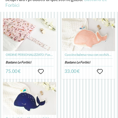
Forbici
ORDINE PERSONALIZZATO: Fasciatoio portatile, impermeabile e imbottito con stoffa in cotone rosa, volpine e scimiette + Porta pannolini
Cuscino balena rosa con occhi/stelline fluorescenti e tessuto minky, cuscino in cotone biologico, decorazione cameretta, kids room decor
Bastano Le Forbici
Bastano Le Forbici
75.00 €
33.00 €