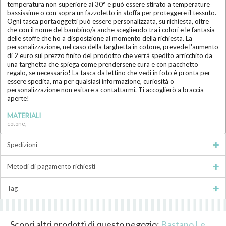
temperatura non superiore ai 30° e può essere stirato a temperature
bassissime o con sopra un fazzoletto in stoffa per proteggere il tessuto.
Ogni tasca portaoggetti può essere personalizzata, su richiesta, oltre
che con il nome del bambino/a anche scegliendo tra i colori e le fantasia
delle stoffe che ho a disposizione al momento della richiesta. La
personalizzazione, nel caso della targhetta in cotone, prevede l'aumento
di 2 euro sul prezzo finito del prodotto che verrà spedito arricchito da
una targhetta che spiega come prendersene cura e con pacchetto
regalo, se necessario! La tasca da lettino che vedi in foto è pronta per
essere spedita, ma per qualsiasi informazione, curiosità o
personalizzazione non esitare a contattarmi. Ti accoglierò a braccia
aperte!
MATERIALI
cotone,
Spedizioni
Metodi di pagamento richiesti
Tag
Scopri altri prodotti di questo negozio:
Bastano Le