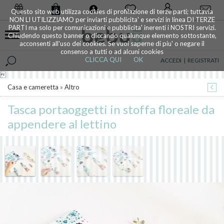
0
Questo sito web utilizza cookies di profilazione di terze parti; tuttavia
NON LI UTILIZZIAMO per inviarti pubblicita' e servizi in linea DI TERZE
PARTI ma solo per comunicazioni e pubblicita' inerenti i NOSTRI servizi.
Chiudendo questo banner o cliccando qualunque elemento sottostante,
acconsenti all'uso dei cookies. Se vuoi saperne di piu' o negare il
consenso a tutti o ad alcuni cookies
CLICCA QUI
OK
ACCEDI
|
REGISTRATI

Casa e cameretta
»
Altro
Tasca portaoggetti in stoffa floreale da
appendere al lettino