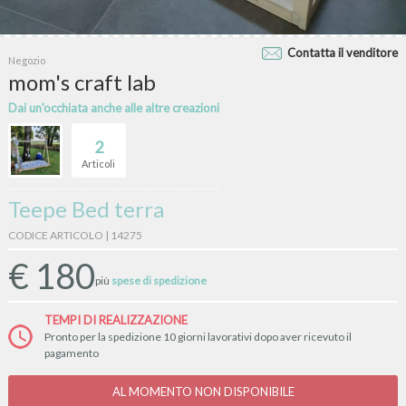
Contatta il venditore
Negozio
mom's craft lab
Dai un'occhiata anche alle altre creazioni
2
Articoli
Teepe Bed terra
CODICE ARTICOLO | 14275
€
180
più
spese di spedizione
TEMPI DI REALIZZAZIONE
Pronto per la spedizione 10 giorni lavorativi dopo aver ricevuto il
pagamento
AL MOMENTO NON DISPONIBILE