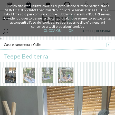
0
Questo sito web utilizza cookies di profilazione di terze parti; tuttavia
NON LI UTILIZZIAMO per inviarti pubblicita' e servizi in linea DI TERZE
PARTI ma solo per comunicazioni e pubblicita' inerenti i NOSTRI servizi.
Chiudendo questo banner o cliccando qualunque elemento sottostante,
acconsenti all'uso dei cookies. Se vuoi saperne di piu' o negare il
consenso a tutti o ad alcuni cookies
CLICCA QUI
OK
ACCEDI
|
REGISTRATI

Casa e cameretta
»
Culle
Teepe Bed terra