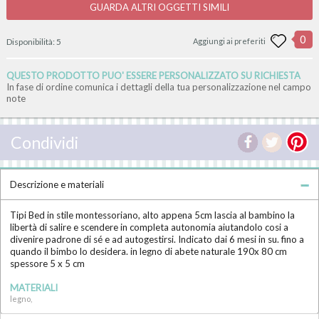
GUARDA ALTRI OGGETTI SIMILI
0
Disponibilità:
5
Aggiungi ai preferiti
QUESTO PRODOTTO PUO' ESSERE PERSONALIZZATO SU RICHIESTA
In fase di ordine comunica i dettagli della tua personalizzazione nel campo
note
Condividi
Descrizione e materiali
Tipi Bed in stile montessoriano, alto appena 5cm lascia al bambino la
libertà di salire e scendere in completa autonomia aiutandolo cosi a
divenire padrone di sé e ad autogestirsi. Indicato dai 6 mesi in su. fino a
quando il bimbo lo desidera. in legno di abete naturale 190x 80 cm
spessore 5 x 5 cm
MATERIALI
legno,