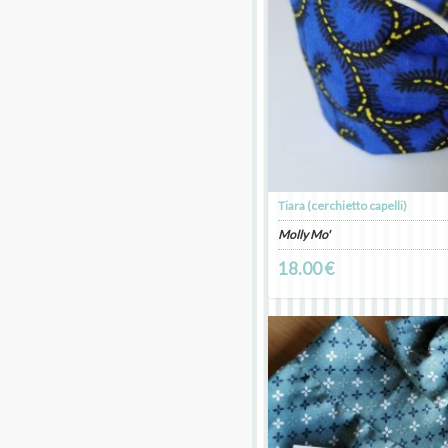
Tiara (cerchietto capelli)
Molly Mo'
18.00 €