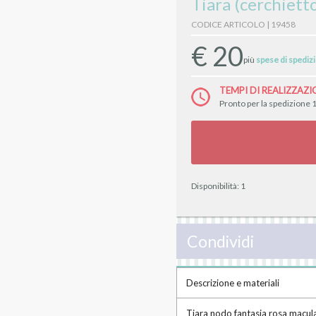
Tiara (cerchietto
CODICE ARTICOLO | 19458
€
20
più
spese di spediz
TEMPI DI REALIZZAZI
Pronto per la spedizione 1
Disponibilità:
1
Condividi
Descrizione e materiali
Tiara nodo fantasia rosa maculat