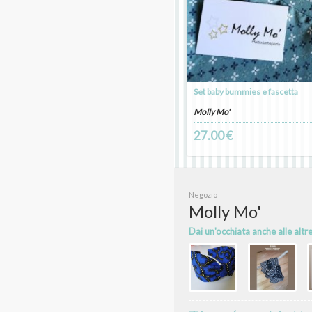
Set baby bummies e fascetta
Molly Mo'
27.00 €
Negozio
Molly Mo'
Dai un'occhiata anche alle altr