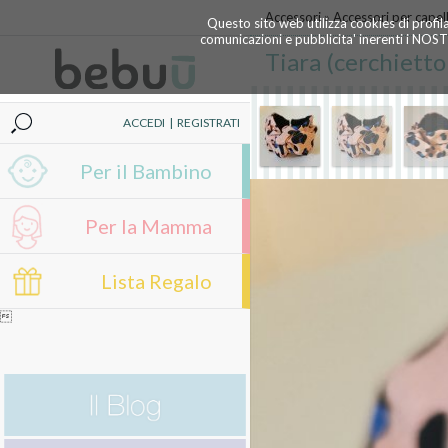
Accessori
»
Accessori per capell
Questo sito web utilizza cookies di profil
comunicazioni e pubblicita' inerenti i NOS
Tiara (cerchietto 
ACCEDI
|
REGISTRATI
Per il Bambino
Per la Mamma
Lista Regalo
