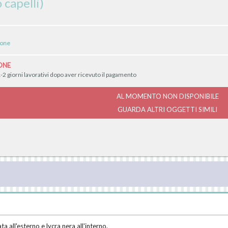
 capelli)
ione
ONE
-2 giorni lavorativi dopo aver ricevuto il pagamento
AL MOMENTO NON DISPONIBILE
GUARDA ALTRI OGGETTI SIMILI
a all'esterno e lycra nera all'interno.