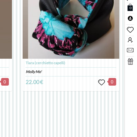
0
Tiara (cerchietto capelli)
Molly Mo'
0
22.00 €
0