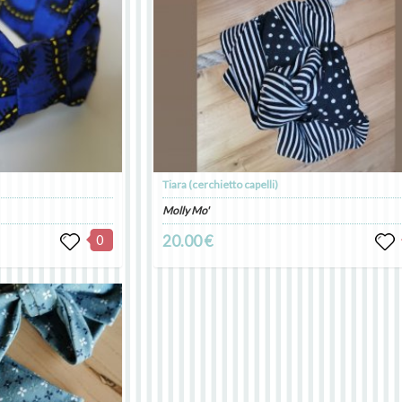
Tiara (cerchietto capelli)
Molly Mo'
0
20.00 €