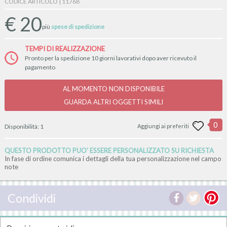
CODICE ARTICOLO | 11768
€
20
più
spese di spedizione
TEMPI DI REALIZZAZIONE
Pronto per la spedizione 10 giorni lavorativi dopo aver ricevuto il
pagamento
AL MOMENTO NON DISPONIBILE
GUARDA ALTRI OGGETTI SIMILI
0
Disponibilità:
1
Aggiungi ai preferiti
QUESTO PRODOTTO PUO' ESSERE PERSONALIZZATO SU RICHIESTA
In fase di ordine comunica i dettagli della tua personalizzazione nel campo
note
Condividi