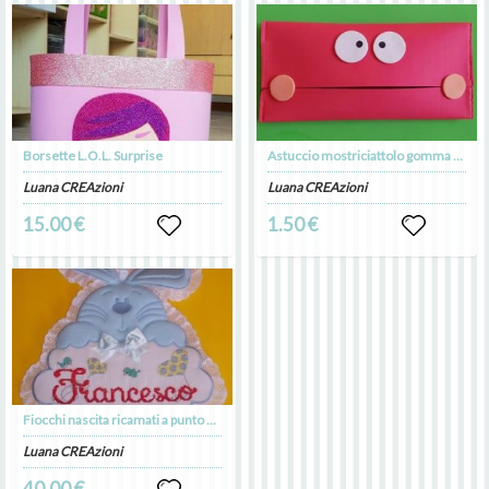
Borsette L.O.L. Surprise
Astuccio mostriciattolo gomma crepla
Luana CREAzioni
Luana CREAzioni
15.00 €
1.50 €
Fiocchi nascita ricamati a punto croce
Luana CREAzioni
40.00 €