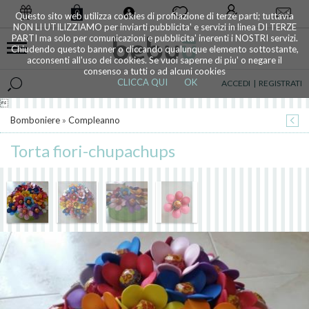
0
Questo sito web utilizza cookies di profilazione di terze parti; tuttavia
NON LI UTILIZZIAMO per inviarti pubblicita' e servizi in linea DI TERZE
PARTI ma solo per comunicazioni e pubblicita' inerenti i NOSTRI servizi.
Chiudendo questo banner o cliccando qualunque elemento sottostante,
acconsenti all'uso dei cookies. Se vuoi saperne di piu' o negare il
consenso a tutti o ad alcuni cookies
CLICCA QUI
OK
ACCEDI
|
REGISTRATI

Bomboniere
»
Compleanno
Torta fiori-chupachups