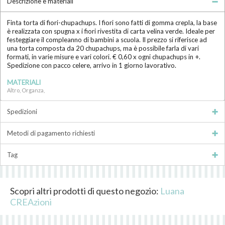
Descrizione e materiali
Finta torta di fiori-chupachups. I fiori sono fatti di gomma crepla, la base
è realizzata con spugna x i fiori rivestita di carta velina verde. Ideale per
festeggiare il compleanno di bambini a scuola. Il prezzo si riferisce ad
una torta composta da 20 chupachups, ma è possibile farla di vari
formati, in varie misure e vari colori. € 0,60 x ogni chupachups in +.
Spedizione con pacco celere, arrivo in 1 giorno lavorativo.
MATERIALI
Altro, Organza,
Spedizioni
Metodi di pagamento richiesti
Tag
Scopri altri prodotti di questo negozio:
Luana
CREAzioni