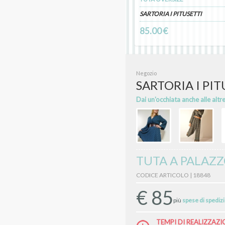
SARTORIA I PITUSETTI
85.00 €
Negozio
SARTORIA I PIT
Dai un'occhiata anche alle altr
TUTA A PALAZ
CODICE ARTICOLO | 18848
€
85
più
spese di spediz
TEMPI DI REALIZZAZI