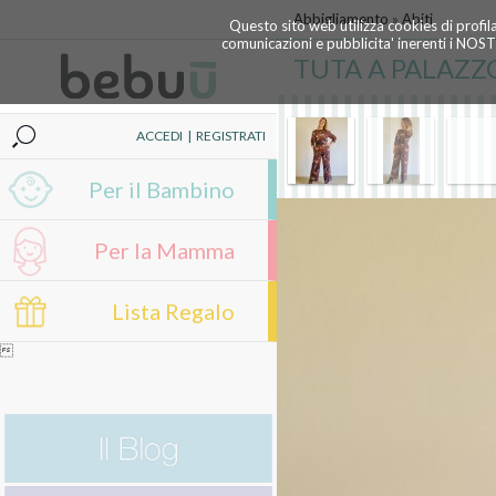
Abbigliamento
»
Abiti
Questo sito web utilizza cookies di profil
comunicazioni e pubblicita' inerenti i NOS
TUTA A PALAZZ
ACCEDI
|
REGISTRATI
Per il Bambino
Per la Mamma
Lista Regalo
