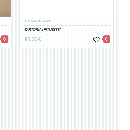
TUTA A PALAZZO
SARTORIA I PITUSETTI
0
85.00 €
0