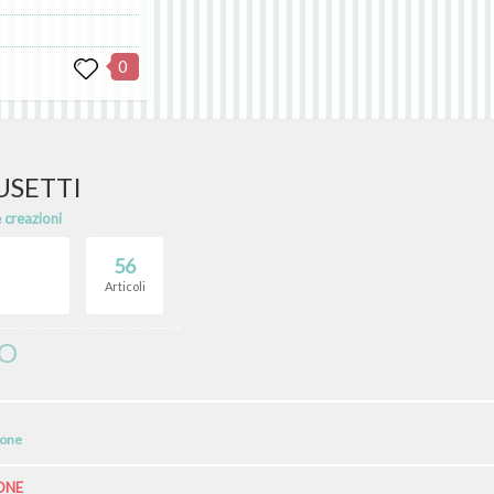
0
USETTI
e creazioni
56
Articoli
ZO
ione
ONE