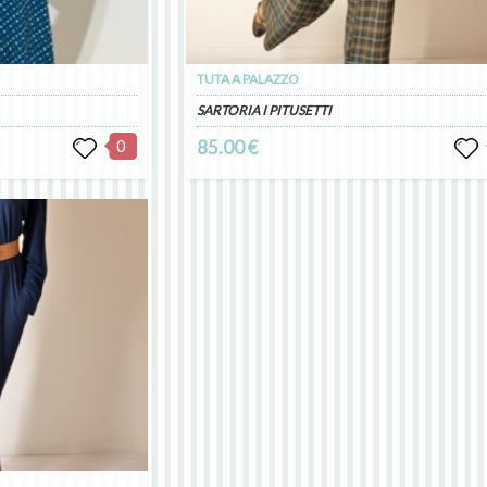
TUTA A PALAZZO
SARTORIA I PITUSETTI
0
85.00 €