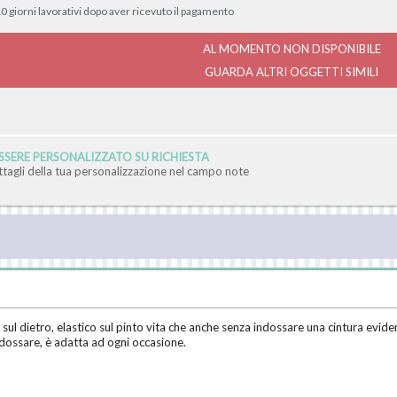
0 giorni lavorativi dopo aver ricevuto il pagamento
AL MOMENTO NON DISPONIBILE
GUARDA ALTRI OGGETTI SIMILI
SERE PERSONALIZZATO SU RICHIESTA
ettagli della tua personalizzazione nel campo note
l dietro, elastico sul pinto vita che anche senza indossare una cintura eviden
indossare, è adatta ad ogni occasione.