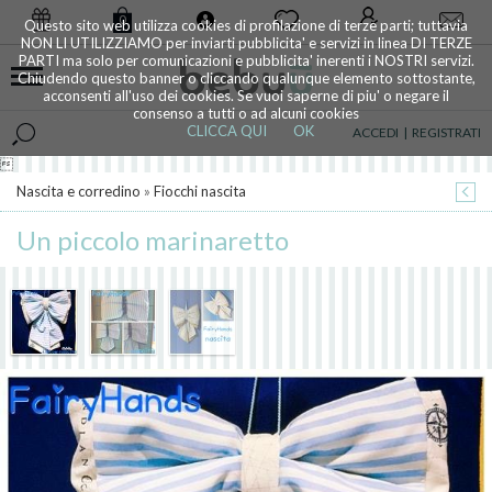
0
Questo sito web utilizza cookies di profilazione di terze parti; tuttavia
NON LI UTILIZZIAMO per inviarti pubblicita' e servizi in linea DI TERZE
PARTI ma solo per comunicazioni e pubblicita' inerenti i NOSTRI servizi.
Chiudendo questo banner o cliccando qualunque elemento sottostante,
acconsenti all'uso dei cookies. Se vuoi saperne di piu' o negare il
consenso a tutti o ad alcuni cookies
CLICCA QUI
OK
ACCEDI
|
REGISTRATI

Nascita e corredino
»
Fiocchi nascita
Un piccolo marinaretto