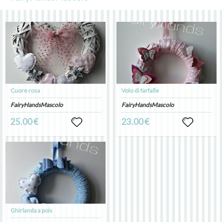
Cuore rosa
Volo di farfalle
FairyHandsMascolo
FairyHandsMascolo
25.00 €
23.00 €
Ghirlanda a pois