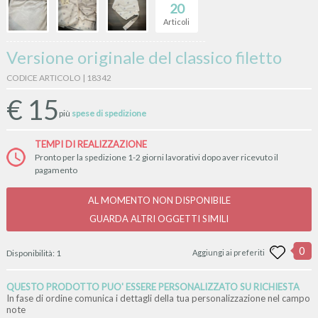
20
Articoli
Versione originale del classico filetto
CODICE ARTICOLO | 18342
€
15
più
spese di spedizione
TEMPI DI REALIZZAZIONE
Pronto per la spedizione 1-2 giorni lavorativi dopo aver ricevuto il
pagamento
AL MOMENTO NON DISPONIBILE
GUARDA ALTRI OGGETTI SIMILI
0
Disponibilità:
1
Aggiungi ai preferiti
QUESTO PRODOTTO PUO' ESSERE PERSONALIZZATO SU RICHIESTA
In fase di ordine comunica i dettagli della tua personalizzazione nel campo
note