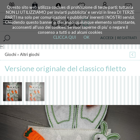
0
Questo sito web utilizza cookies di profilazione di terze parti; tuttavia
NON LI UTILIZZIAMO per inviarti pubblicita' e servizi in linea DI TERZE
PARTI ma solo per comunicazioni e pubblicita' inerenti i NOSTRI servizi.
Chiudendo questo banner o cliccando qualunque elemento sottostante,
acconsenti all'uso dei cookies. Se vuoi saperne di piu' o negare il
consenso a tutti o ad alcuni cookies
CLICCA QUI
OK
ACCEDI
|
REGISTRATI

Giochi
»
Altri giochi
Versione originale del classico filetto